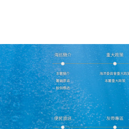
海巡簡介
重大政策
本署簡介
海洋委員會重大政
署徽意涵
本署重大政策
舷側標誌
便民資訊
灰帶專區