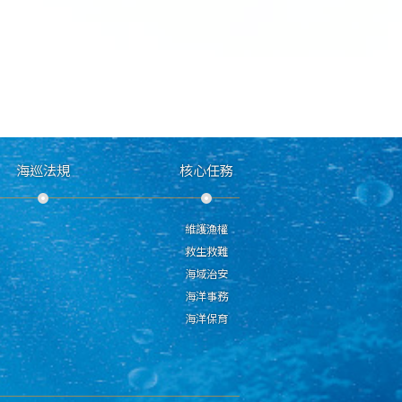
海巡法規
核心任務
維護漁權
救生救難
海域治安
海洋事務
海洋保育