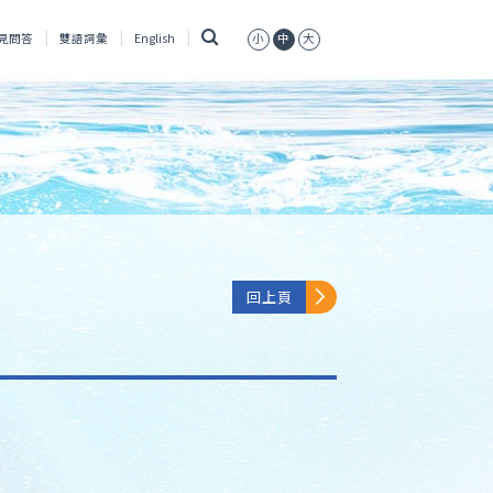
搜
見問答
雙語詞彙
English
小
中
大
尋
回上頁