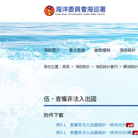
跳
到
主
要
內
容
Skip
to
main
content
海巡簡介
重大政策
施政績效
海巡統計
現在位置：
首頁
>
海巡統計
>
海巡統計書刊
>
績效統計
:::
伍、查獲非法入出國
附件下載
表5-1 查獲非法入出國統計—按月份分
表5-1 查獲非法入出國統計—按月份分(續)