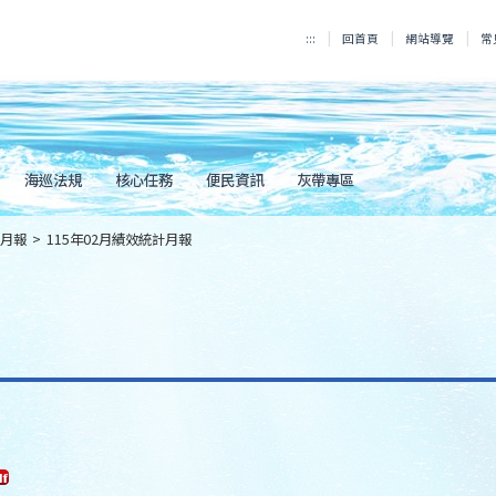
:::
回首頁
網站導覽
常
海巡法規
核心任務
便民資訊
灰帶專區
月報
>
115年02月績效統計月報