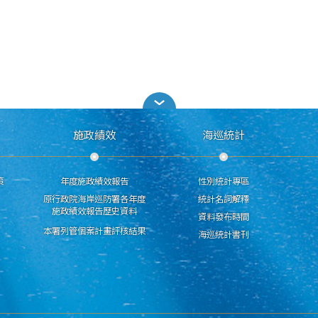
施政績效
海巡統計
策
年度施政績效報告
性別統計專區
原行政院海岸巡防署各年度
統計名詞解釋
施政績效報告歷史資料
資料發布時間
本署列管個案計畫評核結果
海巡統計書刊