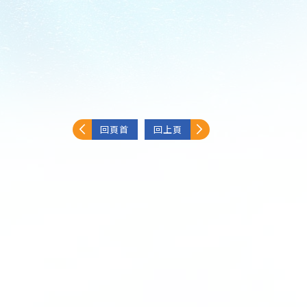
回頁首
回上頁