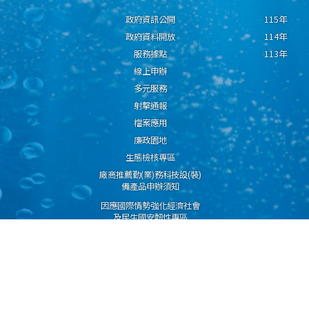
政府資訊公開
115年
政府資料開放
114年
服務據點
113年
線上申辦
多元服務
射擊通報
檔案應用
廉政園地
生態檢核專區
廠商推薦勤(業)務科技設(裝)
備產品申辦須知
因應國際情勢強化經濟社會
及民生國安韌性專區
隱私權保護宣告
資通安全政策
資料開放宣告