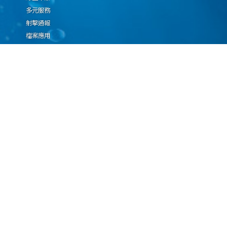
多元服務
射擊通報
檔案應用
廉政園地
生態檢核專區
廠商推薦勤(業)務科技
設(裝)備產品申辦須知
因應國際情勢強化經
濟社會及民生國安韌
性專區
隱私權保護宣告
資通安全政策
資料開放宣告
海洋委員會海巡署版權所有 copyright 2009 海巡報案專線：118
地址：116080台北市文山區興隆路3段296號 電話：(02)2239-9201
本網站支援IE、Firefox及Chrome瀏覽器，最佳瀏覽解析度 1024x768
更新日期
115年08月09日
瀏覽人次
67091181