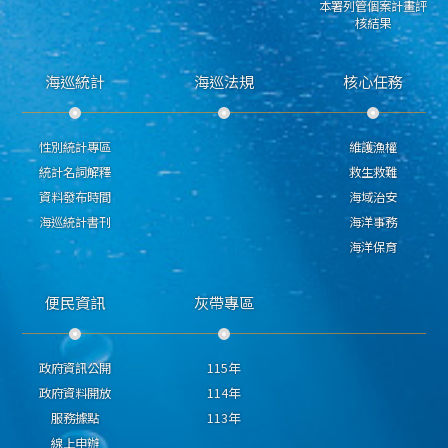
本署列管個案計畫評
核結果
海巡統計
海巡法規
核心任務
性別統計專區
維護漁權
統計名詞解釋
救生救難
資料發布時間
海域治安
海巡統計書刊
海洋事務
海洋保育
便民資訊
灰帶專區
政府資訊公開
115年
政府資料開放
114年
服務據點
113年
線上申辦