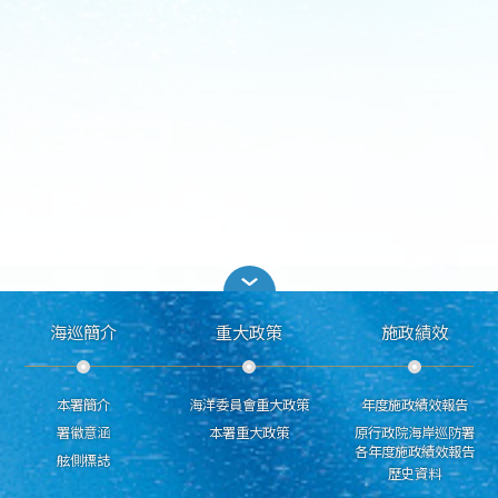
海巡簡介
重大政策
施政績效
本署簡介
海洋委員會重大政策
年度施政績效報告
署徽意涵
本署重大政策
原行政院海岸巡防署
各年度施政績效報告
舷側標誌
歷史資料