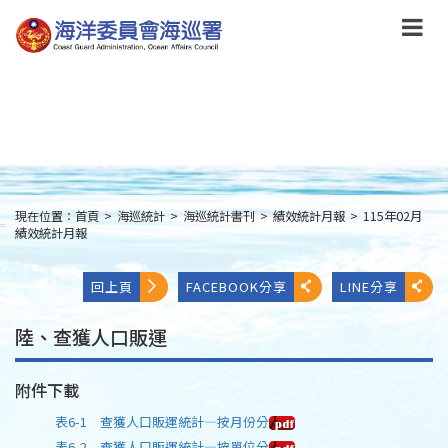
跳
到
主
要
內
容
Skip
to
main
content
現在位置：
首頁
>
海巡統計
>
海巡統計書刊
>
績效統計月報
>
115年02月
:::
績效統計月報
回上頁
FACEBOOK分享
LINE分享
陸、查獲人口販運
附件下載
表6-1 查獲人口販運統計—按月份分
表6-2 查獲人口販運統計—按單位分