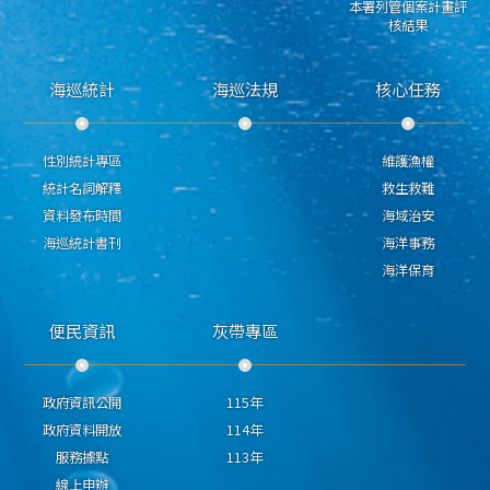
本署列管個案計畫評
核結果
海巡統計
海巡法規
核心任務
性別統計專區
維護漁權
統計名詞解釋
救生救難
資料發布時間
海域治安
海巡統計書刊
海洋事務
海洋保育
便民資訊
灰帶專區
政府資訊公開
115年
政府資料開放
114年
服務據點
113年
線上申辦