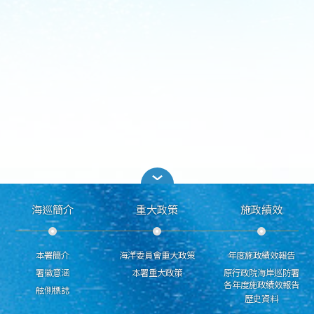
海巡簡介
重大政策
施政績效
本署簡介
海洋委員會重大政策
年度施政績效報告
署徽意涵
本署重大政策
原行政院海岸巡防署
各年度施政績效報告
舷側標誌
歷史資料