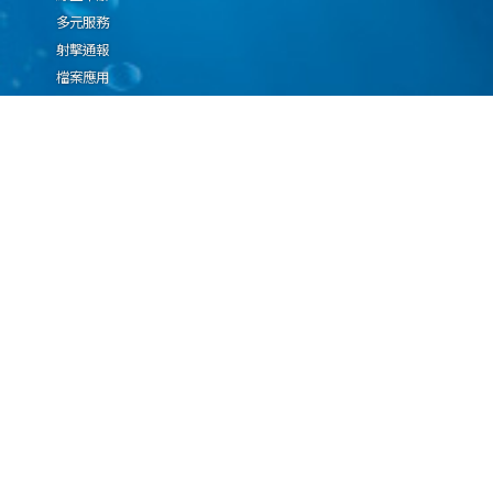
多元服務
射擊通報
檔案應用
廉政園地
生態檢核專區
廠商推薦勤(業)務科技
設(裝)備產品申辦須知
因應國際情勢強化經
濟社會及民生國安韌
性專區
隱私權保護宣告
資通安全政策
資料開放宣告
海洋委員會海巡署版權所有 copyright 2009 海巡報案專線：118
地址：116080台北市文山區興隆路3段296號 電話：(02)2239-9201
本網站支援IE、Firefox及Chrome瀏覽器，最佳瀏覽解析度 1024x768
更新日期
115年08月06日
瀏覽人次
1