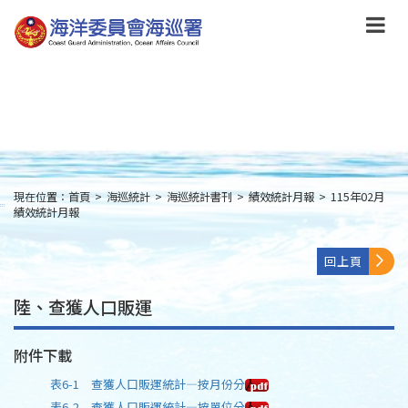
跳
到
主
要
內
容
Skip
to
main
content
現在位置：
首頁
>
海巡統計
>
海巡統計書刊
>
績效統計月報
>
115年02月
:::
績效統計月報
回上頁
陸、查獲人口販運
附件下載
表6-1 查獲人口販運統計—按月份分
表6-2 查獲人口販運統計—按單位分