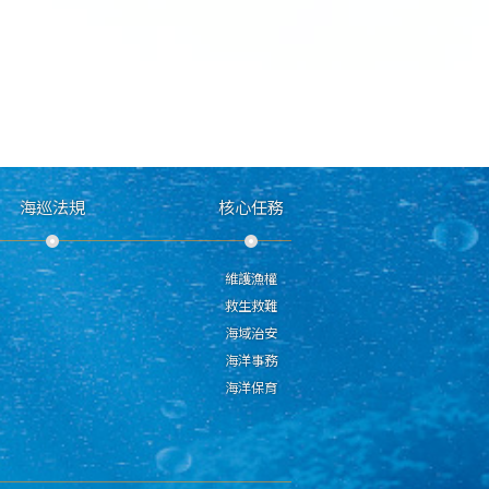
海巡法規
核心任務
維護漁權
救生救難
海域治安
海洋事務
海洋保育