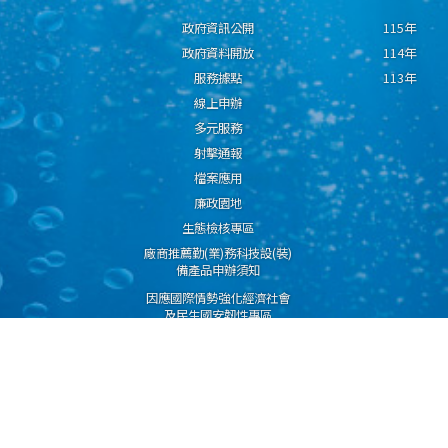
政府資訊公開
115年
政府資料開放
114年
服務據點
113年
線上申辦
多元服務
射擊通報
檔案應用
廉政園地
生態檢核專區
廠商推薦勤(業)務科技設(裝)
備產品申辦須知
因應國際情勢強化經濟社會
及民生國安韌性專區
隱私權保護宣告
資通安全政策
資料開放宣告