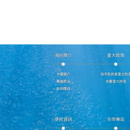
海巡簡介
重大政策
本署簡介
海洋委員會重大政
署徽意涵
本署重大政策
舷側標誌
便民資訊
灰帶專區