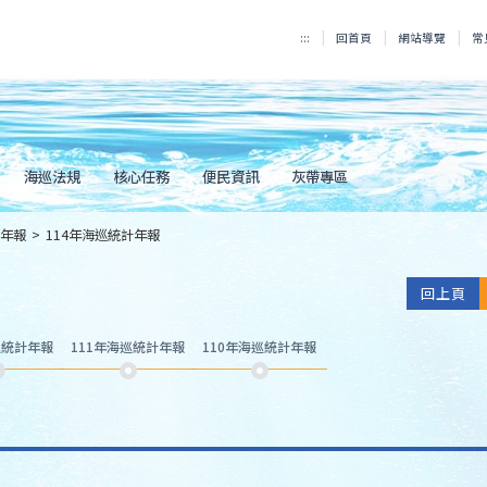
:::
回首頁
網站導覽
常
海巡法規
核心任務
便民資訊
灰帶專區
年報
>
114年海巡統計年報
回上頁
巡統計年報
111年海巡統計年報
110年海巡統計年報