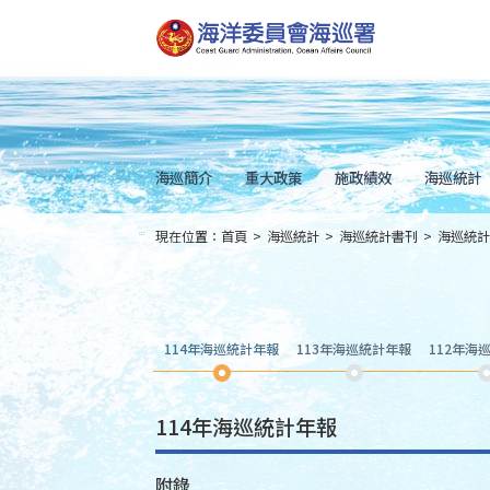
跳
到
主
要
內
容
Skip
to
main
content
海巡簡介
重大政策
施政績效
海巡統計
現在位置：
首頁
>
海巡統計
>
海巡統計書刊
>
海巡統計
:::
114年海巡統計年報
113年海巡統計年報
112年海
114年海巡統計年報
附錄