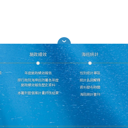
施政績效
海巡統計
策
年度施政績效報告
性別統計專區
原行政院海岸巡防署各年度
統計名詞解釋
施政績效報告歷史資料
資料發布時間
本署列管個案計畫評核結果
海巡統計書刊