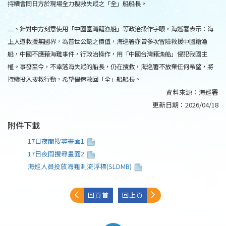
持續會同日方於現場全力搜救失蹤之「全」船船長。
二、針對中方刻意使用「中國臺灣籍漁船」等政治操作字眼，海巡署表示：海
上人道救援無國界，為普世公認之價值，海巡署亦曾多次冒險救援中國籍漁
船，中國不應藉海難事件，行政治操作，用「中國台灣籍漁船」侵犯我國主
權。事發至今，不幸落海失蹤的船長，仍在搜救，海巡署不放棄任何希望，將
持續投入搜救行動，希望儘速救回「全」船船長。
資料來源：
海巡署
更新日期：
2026/04/18
附件下載
17日夜間搜尋畫面1
17日夜間搜尋畫面2
海巡人員投放海難測流浮標(SLDMB)
回頁首
回上頁