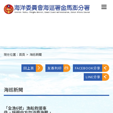
跳
到
主
要
內
容
Skip
to
main
content
現在位置：
首頁
>
海巡新聞
:::
回上頁
友善列印
FACEBOOK分享
LINE分享
海巡新聞
「全漁6號」漁船救援事
件，呼籲中方勿消費海難，