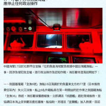
應停止任何政治操作
中國海警17日於社群平台宣稱「位釣魚島海域緊急救援中國台灣籍漁船」一
事，因涉及侵犯我主權，遂行政治操作及認知作戰，海巡署特澄清說明如下：
一、我國基隆籍「全漁6號」漁船16日清晨於釣魚臺東北方約77浬（日本搜救
責任區內）失火沉沒後，船上6名外籍船員在第一時間由附近作業之我國籍漁船
「全漁36」救起。海巡署接獲通報後，立即調派「桃園艦」趕赴現場搜救，並
協調日本海上保安廳派遣巡邏機、船協助，另增派「宜蘭艦」加入救援，目前