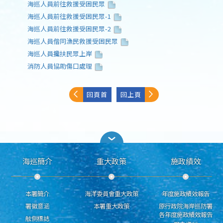
海巡人員前往救援受困民眾
海巡人員前往救援受困民眾-1
海巡人員前往救援受困民眾-2
海巡人員偕同漁民救援受困民眾
海巡人員攙扶民眾上岸
消防人員協助傷口處理
回頁首
回上頁
海巡簡介
重大政策
施政績效
本署簡介
海洋委員會重大政策
年度施政績效報告
署徽意涵
本署重大政策
原行政院海岸巡防署
各年度施政績效報告
舷側標誌