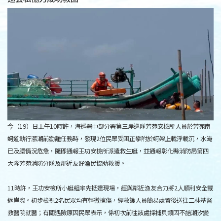
今（19）日上午10時許，海巡署中部分署第三岸巡隊芳苑安檢所人員於芳苑南
蚵道執行漲潮前勸離任務時，發現2位民眾受困正攀附於蚵架上載浮載沉，水淹
已及腰情況危急，隨即通報王功安檢所派遣救生艇，並通報彰化縣消防局第四
大隊芳苑消防分隊及鄰近友好漁民協助救援。
11時許，王功安檢所小艇組率先抵達現場，經與鄰近漁友合力將2人順利安全載
返岸際。初步檢視2名民眾均有輕微擦傷，經救護人員簡易處置後送往二林基督
教醫院就醫；有關遇險原因民眾表示，係初次前往該處採捕貝類因不諳潮汐變