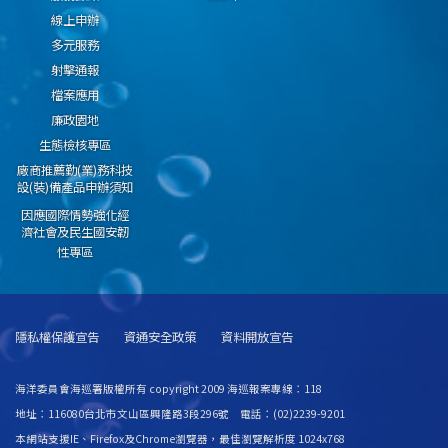
線上申辦
多元服務
射擊通報
檔案應用
廉政園地
生態檢核專區
廠商推薦勤(業)務科技
設(裝)備產品申辦須知
因應國際情勢強化經
濟社會及民生國安韌
性專區
隱私權保護宣告
資通安全政策
資料開放宣告
海洋委員會海巡署版權所有 copyright 2009 海巡報案專線：118
地址：116080台北市文山區興隆路3段296號 電話：(02)2239-9201
本網站支援IE、Firefox及Chrome瀏覽器，最佳瀏覽解析度 1024x768