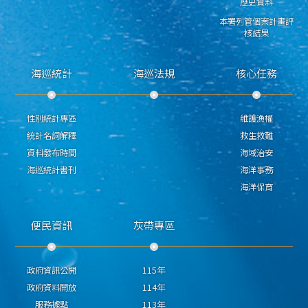
歷史資料
本署列管個案計畫評
核結果
海巡統計
海巡法規
核心任務
性別統計專區
維護漁權
統計名詞解釋
救生救難
資料發布時間
海域治安
海巡統計書刊
海洋事務
海洋保育
便民資訊
灰帶專區
政府資訊公開
115年
政府資料開放
114年
服務據點
113年