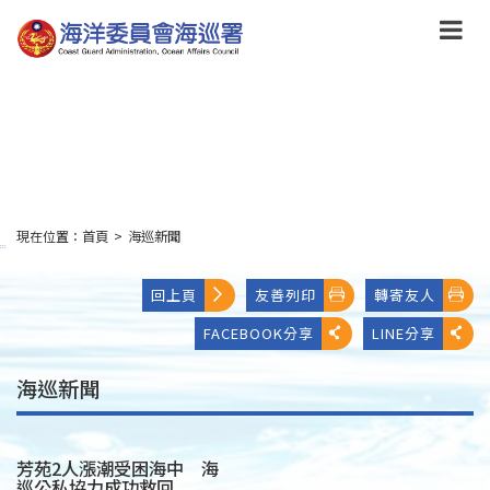
跳
到
主
要
內
容
Skip
to
main
content
現在位置：
首頁
>
海巡新聞
:::
回上頁
友善列印
轉寄友人
FACEBOOK分享
LINE分享
海巡新聞
芳苑2人漲潮受困海中 海
巡公私協力成功救回