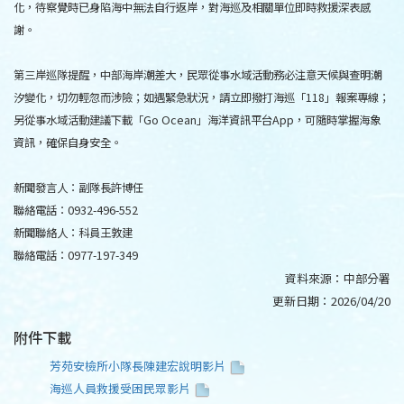
化，待察覺時已身陷海中無法自行返岸，對海巡及相關單位即時救援深表感
謝。
第三岸巡隊提醒，中部海岸潮差大，民眾從事水域活動務必注意天候與查明潮
汐變化，切勿輕忽而涉險；如遇緊急狀況，請立即撥打海巡「118」報案專線；
另從事水域活動建議下載「Go Ocean」海洋資訊平台App，可隨時掌握海象
資訊，確保自身安全。
新聞發言人：副隊長許博任
聯絡電話：0932-496-552
新聞聯絡人：科員王敦建
聯絡電話：0977-197-349
資料來源：
中部分署
更新日期：
2026/04/20
附件下載
芳苑安檢所小隊長陳建宏說明影片
海巡人員救援受困民眾影片