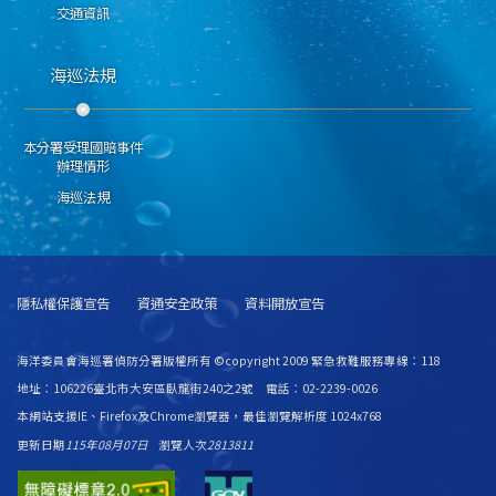
交通資訊
海巡法規
本分署受理國賠事件
辦理情形
海巡法規
隱私權保護宣告
資通安全政策
資料開放宣告
海洋委員會海巡署偵防分署版權所有 ©copyright 2009 緊急救難服務專線：118
地址：106226臺北市大安區臥龍街240之2號 電話：02-2239-0026
本網站支援IE、Firefox及Chrome瀏覽器，最佳瀏覽解析度 1024x768
更新日期
115年08月07日
瀏覽人次
2813811