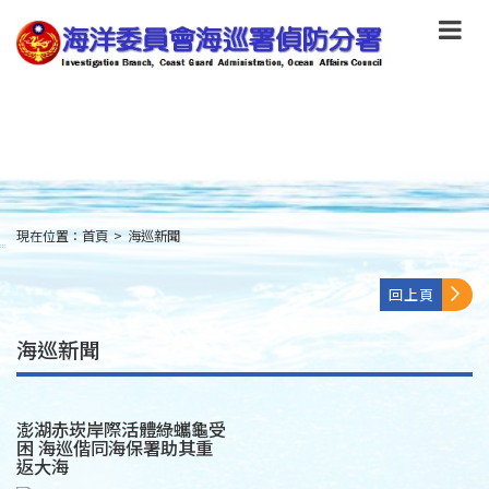
跳
到
主
要
內
容
Skip
to
main
content
現在位置：
首頁
>
海巡新聞
:::
回上頁
海巡新聞
澎湖赤崁岸際活體綠蠵龜受
困 海巡偕同海保署助其重
返大海