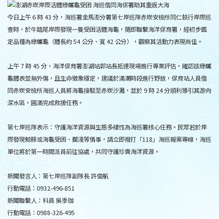
今日上午 6 時 43 分，海巡署金馬澎分署第七岸巡隊赤崁安檢所同仁執行岸際巡
查時，於牛踏尾岸際發現一隻受困活體海龜，隨即聯繫海洋保育署，經初步鑑
定品種為綠蠵龜（體長約 54 公分、寬 42 公分），觀察其活動力表現尚佳。
上午 7 時 45 分，海洋保育署澎湖站郭站長抵達現場進行專業評估，確認該綠蠵
龜體表並無外傷，且生命徵象穩定，建議於滿潮時段進行野放，保育站人員偕
同赤崁安檢所海巡人員將海龜接駁至赤崁沙灘，並於 9 時 24 分順利導引其游向
深水區，圓滿完成救援任務。
第七岸巡隊表示：守護海洋資源與生態多樣性為海巡署核心任務。民眾若於岸
際發現鯨豚或海龜受困、擱淺等情事，請立即撥打「118」海巡報案專線，海巡
單位將於第一時間派員前往協處，共同守護珍貴海洋資源。
新聞發言人：第七岸巡隊副隊長 許俊航
行動電話：0932-496-851
新聞聯繫人：科員 吳季珈
行動電話：0988-326-495