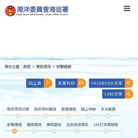
跳
到
主
要
內
容
Skip
to
main
content
現在位置：
首頁
>
便民資訊
>
射擊通報
:::
回上頁
友善列印
FACEBOOK分享
LINE分享
政府資訊公開
政府資料開放
服務據點
線上申辦
多元服務
射擊通報
檔案應用
廉政園地
生態檢核專區
165打詐儀錶板