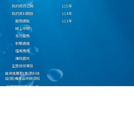
政府資訊公開
115年
政府資料開放
114年
服務據點
113年
線上申辦
多元服務
射擊通報
檔案應用
廉政園地
生態檢核專區
廠商推薦勤(業)務科技
設(裝)備產品申辦須知
因應國際情勢強化經
濟社會及民生國安韌
性專區
隱私權保護宣告
資通安全政策
資料開放宣告