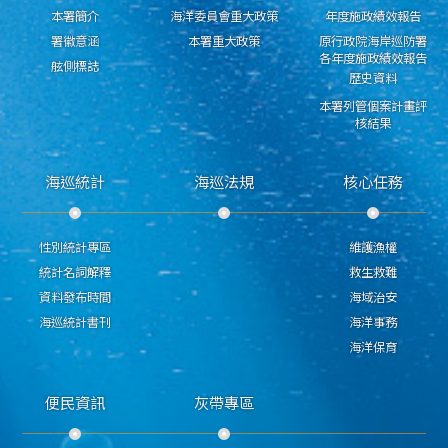
本署簡介
海洋委員會重大政策
年度施政績效報告
署徽意涵
本署重大政策
原行政院海岸巡防署
各年度施政績效報告
舷側標誌
歷史資料
本署列管個案計畫評
核結果
海巡統計
海巡法規
核心任務
性別統計專區
維護漁權
統計名詞解釋
救生救難
資料發布時間
海域治安
海巡統計書刊
海洋事務
海洋保育
便民資訊
灰帶專區