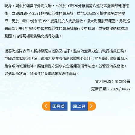
現身，疑似於貓鼻頭外海失聯，本隊於10時20分接獲第八巡防區指揮部轉通報
後，立即調派PP-3531巡防艇前往通報海域，並於10時35分抵達現場展開搜
尋；另於13時12分加派3599艇提前投入支援搜救，擴大海面搜尋範圍，另海巡
署南部分署已申請空中偵察機前往通報海域執行空中搜尋，並提供優選搜救規
劃圖，指導現場艇隻強化搜尋效能。
恆春海巡隊表示，將持續配合巡防區指揮，整合海空兵力全力執行搜救任務，
並即時掌握現場狀況，後續將視搜救情形適時對外說明；並呼籲民眾從事潛水
及各項海域活動時，應確實遵守潛水安全規範及潛伴制度，並留意海象變化，
如遇緊急狀況，請撥打118海巡報案專線求助。
資料來源：
南部分署
更新日期：
2026/04/27
回頁首
回上頁