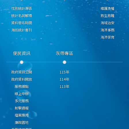
性別統計專區
維護漁權
統計名詞解釋
救生救難
資料發布時間
海域治安
海巡統計書刊
海洋事務
海洋保育
便民資訊
灰帶專區
政府資訊公開
115年
政府資料開放
114年
服務據點
113年
線上申辦
多元服務
射擊通報
檔案應用
廉政園地