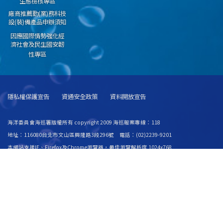
生態檢核專區
廠商推薦勤(業)務科技
設(裝)備產品申辦須知
因應國際情勢強化經
濟社會及民生國安韌
性專區
隱私權保護宣告
資通安全政策
資料開放宣告
海洋委員會海巡署版權所有 copyright 2009 海巡報案專線：118
地址：116080台北市文山區興隆路3段296號 電話：(02)2239-9201
本網站支援IE、Firefox及Chrome瀏覽器，最佳瀏覽解析度 1024x768
更新日期
115年08月07日
瀏覽人次
67051262