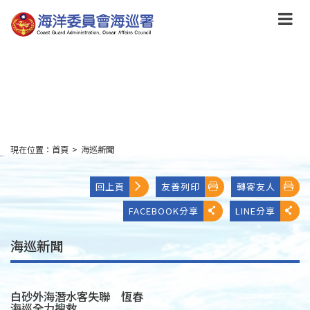
跳
到
主
要
內
容
Skip
to
main
content
現在位置：
首頁
>
海巡新聞
:::
回上頁
友善列印
轉寄友人
FACEBOOK分享
LINE分享
海巡新聞
白砂外海潛水客失聯 恆春
海巡全力搜救