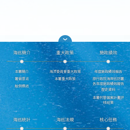
海巡簡介
重大政策
施政績效
本署簡介
海洋委員會重大政策
年度施政績效報告
署徽意涵
本署重大政策
原行政院海岸巡防署
各年度施政績效報告
舷側標誌
歷史資料
本署列管個案計畫評
核結果
海巡統計
海巡法規
核心任務