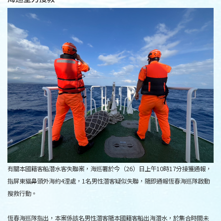
有關本國籍客船潛水客失聯案，海巡署於今（26）日上午10時17分接獲通報，
指屏東貓鼻頭外海約4浬處，1名男性潛客疑似失聯，隨即通報恆春海巡隊啟動
搜救行動。
恆春海巡隊指出，本案係該名男性潛客隨本國籍客船出海潛水，於集合時間未