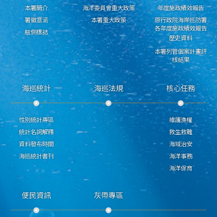
本署簡介
海洋委員會重大政策
年度施政績效報告
署徽意涵
本署重大政策
原行政院海岸巡防署
各年度施政績效報告
舷側標誌
歷史資料
本署列管個案計畫評
核結果
海巡統計
海巡法規
核心任務
性別統計專區
維護漁權
統計名詞解釋
救生救難
資料發布時間
海域治安
海巡統計書刊
海洋事務
海洋保育
便民資訊
灰帶專區