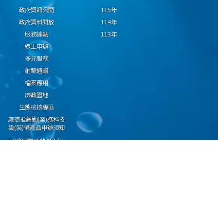
政府資訊公開
115年
政府資料開放
114年
服務據點
113年
線上申辦
多元服務
射擊通報
檔案應用
廉政園地
生態檢核專區
廠商推薦勤(業)務科技
設(裝)備產品申辦須知
因應國際情勢強化經
濟社會及民生國安韌
性專區
隱私權保護宣告
資通安全政策
資料開放宣告