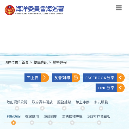
跳
到
主
要
內
容
Skip
to
main
content
現在位置：
首頁
>
便民資訊
>
射擊通報
:::
回上頁
友善列印
FACEBOOK分享
LINE分享
政府資訊公開
政府資料開放
服務據點
線上申辦
多元服務
射擊通報
檔案應用
廉政園地
生態檢核專區
165打詐儀錶板