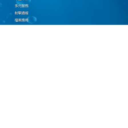
多元服務
射擊通報
檔案應用
廉政園地
生態檢核專區
廠商推薦勤(業)務科技
設(裝)備產品申辦須知
因應國際情勢強化經
濟社會及民生國安韌
性專區
隱私權保護宣告
資通安全政策
資料開放宣告
海洋委員會海巡署版權所有 copyright 2009 海巡報案專線：118
地址：116080台北市文山區興隆路3段296號 電話：(02)2239-9201
本網站支援IE、Firefox及Chrome瀏覽器，最佳瀏覽解析度 1024x768
更新日期
115年08月08日
瀏覽人次
67076869