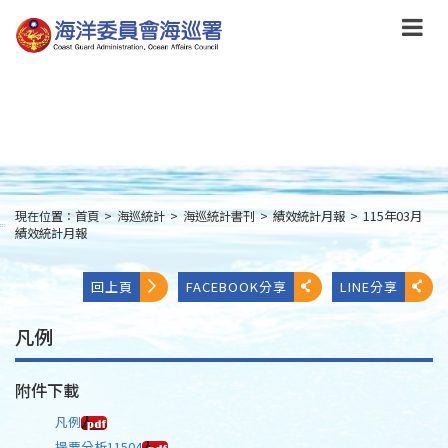
跳
到
主
要
內
容
Skip
to
main
content
現在位置：
首頁
>
海巡統計
>
海巡統計書刊
>
績效統計月報
>
115年03月
:::
績效統計月報
回上頁
FACEBOOK分享
LINE分享
凡例
附件下載
凡例
提要分析11504