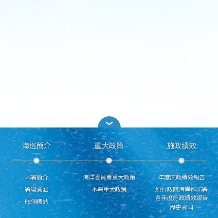
海巡簡介
重大政策
施政績效
本署簡介
海洋委員會重大政策
年度施政績效報告
署徽意涵
本署重大政策
原行政院海岸巡防署
各年度施政績效報告
舷側標誌
歷史資料