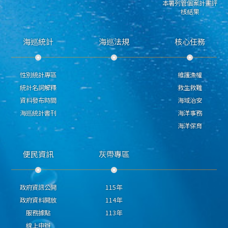
本署列管個案計畫評
核結果
海巡統計
海巡法規
核心任務
性別統計專區
維護漁權
統計名詞解釋
救生救難
資料發布時間
海域治安
海巡統計書刊
海洋事務
海洋保育
便民資訊
灰帶專區
政府資訊公開
115年
政府資料開放
114年
服務據點
113年
線上申辦