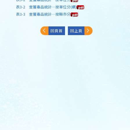
表3-2 查獲毒品統計—按單位分(續)
表3-3 查獲毒品統計—按縣市分
回頁首
回上頁