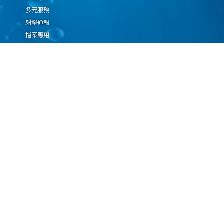
多元服務
射擊通報
檔案應用
廉政園地
生態檢核專區
廠商推薦勤(業)務科技
設(裝)備產品申辦須知
因應國際情勢強化經
濟社會及民生國安韌
性專區
隱私權保護宣告
資通安全政策
資料開放宣告
海洋委員會海巡署版權所有 copyright 2009 海巡報案專線：118
地址：116080台北市文山區興隆路3段296號 電話：(02)2239-9201
本網站支援IE、Firefox及Chrome瀏覽器，最佳瀏覽解析度 1024x768
更新日期
115年08月07日
瀏覽人次
67062917