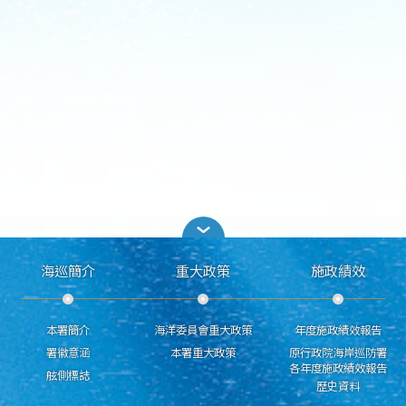
海巡簡介
重大政策
施政績效
本署簡介
海洋委員會重大政策
年度施政績效報告
署徽意涵
本署重大政策
原行政院海岸巡防署
各年度施政績效報告
舷側標誌
歷史資料