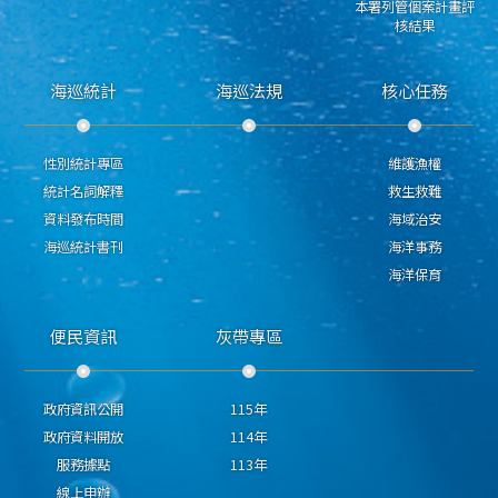
本署列管個案計畫評
核結果
海巡統計
海巡法規
核心任務
性別統計專區
維護漁權
統計名詞解釋
救生救難
資料發布時間
海域治安
海巡統計書刊
海洋事務
海洋保育
便民資訊
灰帶專區
政府資訊公開
115年
政府資料開放
114年
服務據點
113年
線上申辦