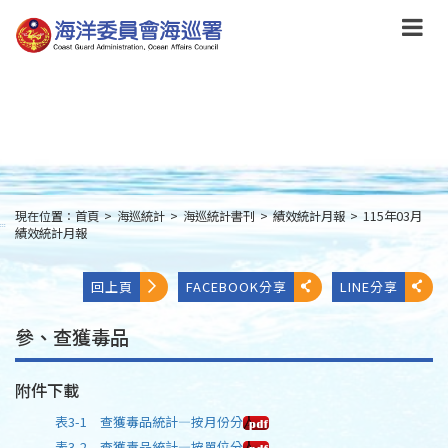
跳
到
主
要
內
容
Skip
to
main
content
現在位置：
首頁
>
海巡統計
>
海巡統計書刊
>
績效統計月報
>
115年03月
:::
績效統計月報
回上頁
FACEBOOK分享
LINE分享
參、查獲毒品
附件下載
表3-1 查獲毒品統計—按月份分
表3-2 查獲毒品統計—按單位分