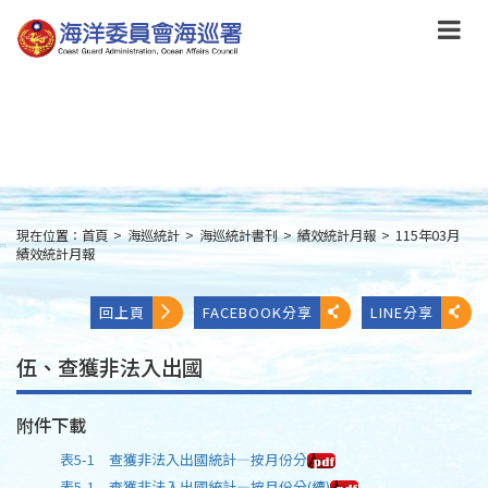
跳
到
主
要
內
容
Skip
to
main
content
現在位置：
首頁
>
海巡統計
>
海巡統計書刊
>
績效統計月報
>
115年03月
:::
績效統計月報
回上頁
FACEBOOK分享
LINE分享
伍、查獲非法入出國
附件下載
表5-1 查獲非法入出國統計—按月份分
表5-1 查獲非法入出國統計—按月份分(續)