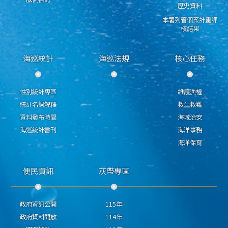
歷史資料
本署列管個案計畫評
核結果
海巡統計
海巡法規
核心任務
性別統計專區
維護漁權
統計名詞解釋
救生救難
資料發布時間
海域治安
海巡統計書刊
海洋事務
海洋保育
便民資訊
灰帶專區
政府資訊公開
115年
政府資料開放
114年