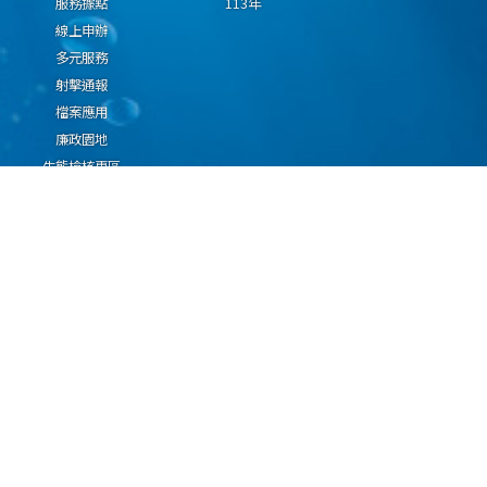
服務據點
113年
線上申辦
多元服務
射擊通報
檔案應用
廉政園地
生態檢核專區
廠商推薦勤(業)務科技
設(裝)備產品申辦須知
因應國際情勢強化經
濟社會及民生國安韌
性專區
隱私權保護宣告
資通安全政策
資料開放宣告
海洋委員會海巡署版權所有 copyright 2009 海巡報案專線：118
地址：116080台北市文山區興隆路3段296號 電話：(02)2239-9201
本網站支援IE、Firefox及Chrome瀏覽器，最佳瀏覽解析度 1024x768