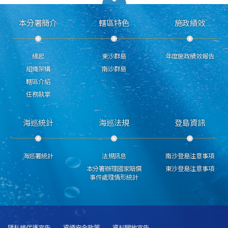
本分署簡介
轄區特色
施政績效
緣起
東沙群島
年度施政績效報告
組織架構
南沙群島
轄區介紹
任務執掌
海巡統計
海巡法規
登島資訊
海巡署統計
法規訊息
南沙登島注意事項
本分署辦理國家賠償
東沙登島注意事項
事件處理情形統計
隱私權保護宣告
資通安全政策
資料開放宣告