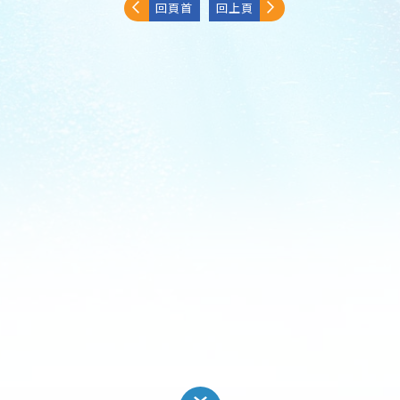
回頁首
回上頁