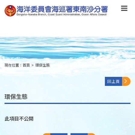
跳
到
主
要
內
容
Skip
to
main
content
現在位置：
首頁
>
環保生態
:::
回上頁
環保生態
此項目不公開