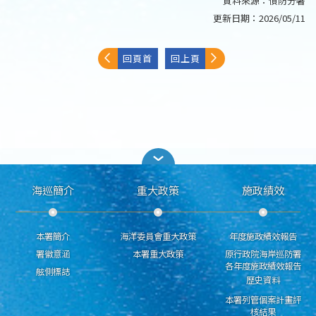
資料來源：
偵防分署
更新日期：
2026/05/11
回頁首
回上頁
海巡簡介
重大政策
施政績效
本署簡介
海洋委員會重大政策
年度施政績效報告
署徽意涵
本署重大政策
原行政院海岸巡防署
各年度施政績效報告
舷側標誌
歷史資料
本署列管個案計畫評
核結果