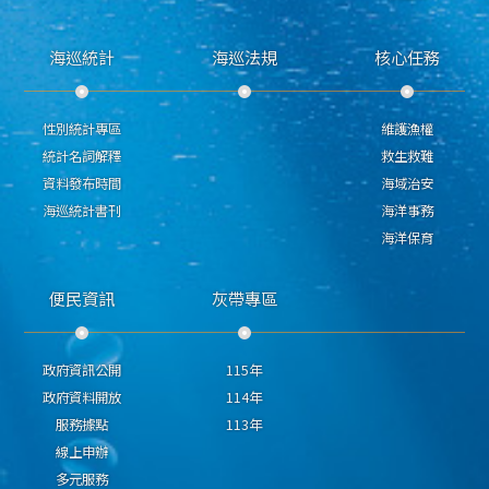
海巡統計
海巡法規
核心任務
性別統計專區
維護漁權
統計名詞解釋
救生救難
資料發布時間
海域治安
海巡統計書刊
海洋事務
海洋保育
便民資訊
灰帶專區
政府資訊公開
115年
政府資料開放
114年
服務據點
113年
線上申辦
多元服務