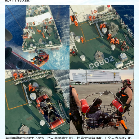
海巡署勤務指揮中心於5月7日晚間約21時，接獲本國籍漁船「 金元春6號」船