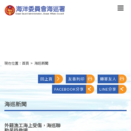
跳
到
主
要
內
容
Skip
to
main
content
現在位置：
首頁
>
海巡新聞
:::
回上頁
友善列印
轉寄友人
FACEBOOK分享
LINE分享
海巡新聞
外籍漁工海上受傷，海巡聯
勤吊掛救援