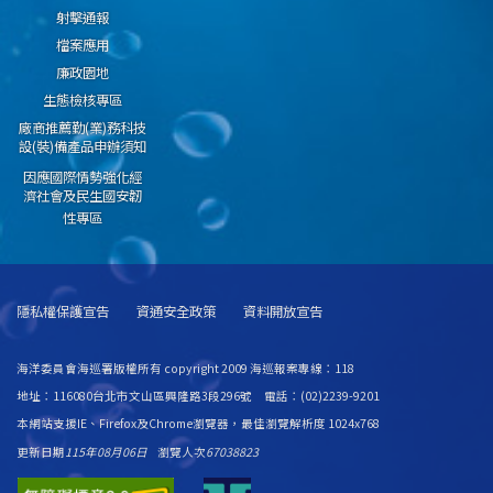
射擊通報
檔案應用
廉政園地
生態檢核專區
廠商推薦勤(業)務科技
設(裝)備產品申辦須知
因應國際情勢強化經
濟社會及民生國安韌
性專區
隱私權保護宣告
資通安全政策
資料開放宣告
海洋委員會海巡署版權所有 copyright 2009 海巡報案專線：118
地址：116080台北市文山區興隆路3段296號 電話：(02)2239-9201
本網站支援IE、Firefox及Chrome瀏覽器，最佳瀏覽解析度 1024x768
更新日期
115年08月06日
瀏覽人次
67038823