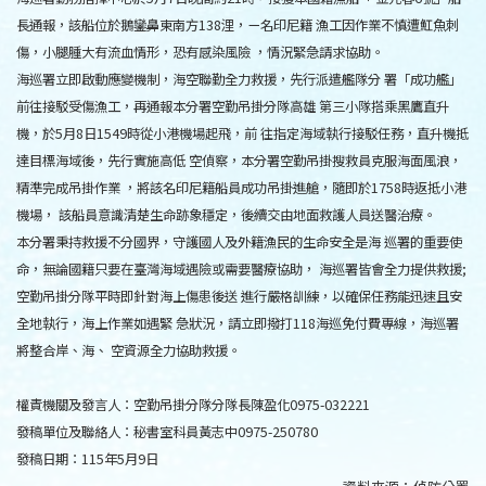
長通報，該船位於鵝鑾鼻東南方138浬，ㄧ名印尼籍 漁工因作業不慎遭魟魚刺
傷，小腿腫大有流血情形，恐有感染風險 ，情況緊急請求協助。
海巡署立即啟動應變機制，海空聯勤全力救援，先行派遣艦隊分 署「成功艦」
前往接駁受傷漁工，再通報本分署空勤吊掛分隊高雄 第三小隊搭乘黑鷹直升
機，於5月8日1549時從小港機場起飛，前 往指定海域執行接駁任務，直升機抵
達目標海域後，先行實施高低 空偵察，本分署空勤吊掛搜救員克服海面風浪，
精準完成吊掛作業 ，將該名印尼籍船員成功吊掛進艙，隨即於1758時返抵小港
機場， 該船員意識清楚生命跡象穩定，後續交由地面救護人員送醫治療。
本分署秉持救援不分國界，守護國人及外籍漁民的生命安全是海 巡署的重要使
命，無論國籍只要在臺灣海域遇險或需要醫療協助， 海巡署皆會全力提供救援;
空勤吊掛分隊平時即針對海上傷患後送 進行嚴格訓練，以確保任務能迅速且安
全地執行，海上作業如遇緊 急狀況，請立即撥打118海巡免付費專線，海巡署
將整合岸、海、 空資源全力協助救援。
權責機關及發言人：空勤吊掛分隊分隊長陳盈化0975-032221
發稿單位及聯絡人：秘書室科員黃志中0975-250780
發稿日期：115年5月9日