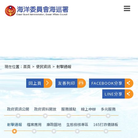
跳
到
主
要
內
容
Skip
to
main
content
現在位置：
首頁
>
便民資訊
>
射擊通報
:::
回上頁
友善列印
FACEBOOK分享
LINE分享
政府資訊公開
政府資料開放
服務據點
線上申辦
多元服務
射擊通報
檔案應用
廉政園地
生態檢核專區
165打詐儀錶板