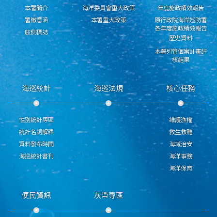
本署簡介
海洋委員會重大政策
年度施政績效報告
署徽意涵
本署重大政策
原行政院海岸巡防署
各年度施政績效報告
舷側標誌
歷史資料
本署列管個案計畫評
核結果
海巡統計
海巡法規
核心任務
性別統計專區
維護漁權
統計名詞解釋
救生救難
資料發布時間
海域治安
海巡統計書刊
海洋事務
海洋保育
便民資訊
灰帶專區