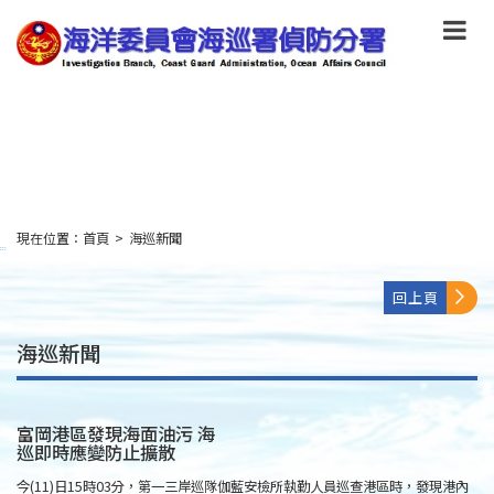
跳
到
主
要
內
容
Skip
to
main
content
現在位置：
首頁
>
海巡新聞
:::
回上頁
海巡新聞
富岡港區發現海面油污 海
巡即時應變防止擴散
今(11)日15時03分，第一三岸巡隊伽藍安檢所執勤人員巡查港區時，發現港內