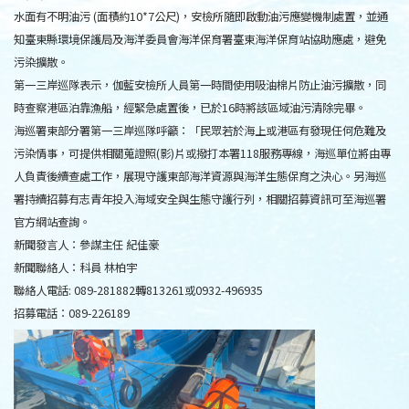
水面有不明油污 (面積約10*7公尺)，安檢所隨即啟動油污應變機制處置，並通
知臺東縣環境保護局及海洋委員會海洋保育署臺東海洋保育站協助應處，避免
污染擴散。
第一三岸巡隊表示，伽藍安檢所人員第一時間使用吸油棉片防止油污擴散，同
時查察港區泊靠漁船，經緊急處置後，已於16時將該區域油污清除完畢。
海巡署東部分署第一三岸巡隊呼籲：「民眾若於海上或港區有發現任何危難及
污染情事，可提供相關蒐證照(影)片或撥打本署118服務專線，海巡單位將由專
人負責後續查處工作，展現守護東部海洋資源與海洋生態保育之決心。另海巡
署持續招募有志青年投入海域安全與生態守護行列，相關招募資訊可至海巡署
官方網站查詢。
新聞發言人：參謀主任 紀佳豪
新聞聯絡人：科員 林柏宇
聯絡人電話: 089-281882轉813261或0932-496935
招募電話：089-226189