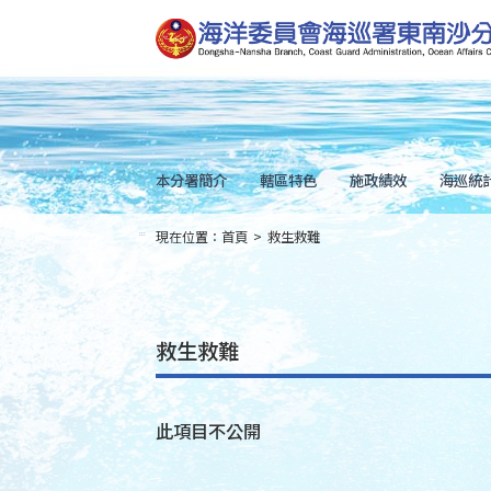
跳
到
主
要
內
容
Skip
to
main
content
本分署簡介
轄區特色
施政績效
海巡統
現在位置：
首頁
>
救生救難
:::
救生救難
此項目不公開