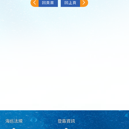
回頁首
回上頁
海巡法規
登島資訊