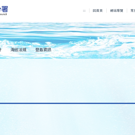
:::
回首頁
網站導覽
常
計
海巡法規
登島資訊