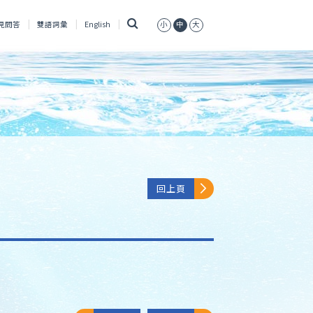
搜
見問答
雙語詞彙
English
小
中
大
尋
回上頁