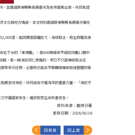
委主持，並邀請屏東縣縣長周春米及各界嘉賓出席，共同見證
海洋文化與地方情感，本次特別邀請屏東縣縣長周春米擔任
2,000浬，能因應遠距離巡弋、海域執法、救生救難及漁
命名下水的「東港艦」，是600噸級安平級巡防艦12艘中
挑戰，第一線海巡同仁承擔的，早已不只是傳統執法任
馳援等多元任務，必要時也能依平戰轉換機制銜接整體防衛
民長期支持海巡，共同成為守護海洋的重要力量，「海巡守
全力守護國家安全，確保民眾生命財產安全。
資料來源：
艦隊分署
更新日期：
2026/05/18
回頁首
回上頁