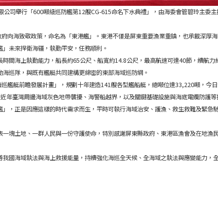
公司舉行「600噸級巡防艦第12艘CG-615命名下水典禮」，由海委會管碧玲主
合政府向海致敬政策，命名為「東港艦」。東港不僅是屏東重要漁業重鎮，也承載深厚
艦」未來捍衛海疆，執勤平安，任務順利。
間海上執勤能力，船長約65公尺、船寬約14.8公尺，最高航速可達40節，續航力約
動海巡隊，與既有艦艇共同建構更綿密的東部海域巡防網。
巡艦艇前瞻發展計畫」，規劃十年建造141艘各型艦船艇，總噸位達33,220噸，今日
對近年臺灣周邊海域灰色地帶襲擾、海警船越界，以及關鍵基礎設施與海底電纜防護等
艦」，正是因應這樣的時代需求而生，平時可執行海域治安、護漁、救生救難及緊急
表一塊土地、一群人民與一份守護使命，特別感謝屏東縣政府、東港區漁會及在地漁
善我國海域執法與海上救援能量，持續強化海巡全天候、全海域之執法與應變能力，