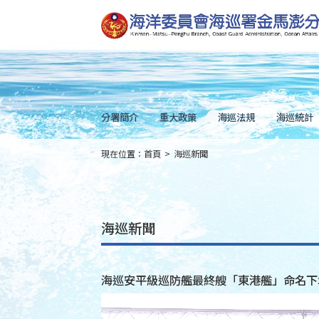
跳
到
主
要
內
容
Skip
to
main
content
分署簡介
重大政策
海巡法規
海巡統計
現在位置：
首頁
>
海巡新聞
:::
海巡新聞
海巡安平級巡防艦最終艘「東港艦」命名下