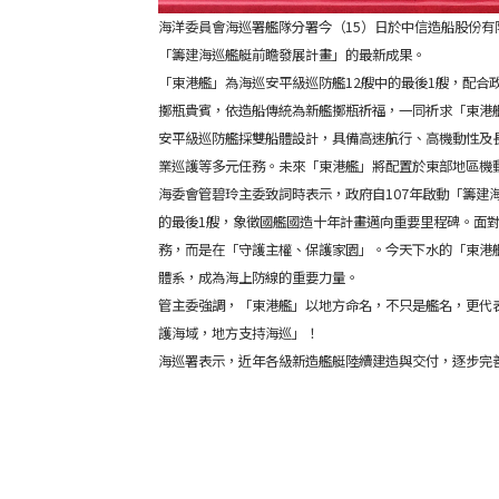
海洋委員會海巡署艦隊分署今（15）日於中信造船股份有限
「籌建海巡艦艇前瞻發展計畫」的最新成果。
「東港艦」為海巡安平級巡防艦12艘中的最後1艘，配
擲瓶貴賓，依造船傳統為新艦擲瓶祈福，一同祈求「東港
安平級巡防艦採雙船體設計，具備高速航行、高機動性及長時
業巡護等多元任務。未來「東港艦」將配置於東部地區機
海委會管碧玲主委致詞時表示，政府自107年啟動「籌建海
的最後1艘，象徵國艦國造十年計畫邁向重要里程碑。面
務，而是在「守護主權、保護家園」。今天下水的「東港
體系，成為海上防線的重要力量。
管主委強調，「東港艦」以地方命名，不只是艦名，更代
護海域，地方支持海巡」！
海巡署表示，近年各級新造艦艇陸續建造與交付，逐步完