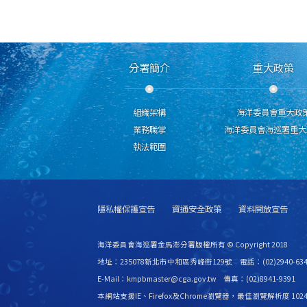
分署簡介
重大政策
組織架構
海洋委員會重大政
業務職掌
海洋委員會海巡署重大
執法範圍
隱私權保護宣告
資通安全政策
資料開放宣告
海洋委員會海巡署金馬澎分署版權所有 © Copyright 2018
地址：235078新北市中和區秀峰街129號 電話：(02)2940-634
E-Mail：kmpbmaster@cga.gov.tw 傳真：(02)8941-9391
本網站支援IE、Firefox及Chrome瀏覽器，最佳瀏覽解析度 1024