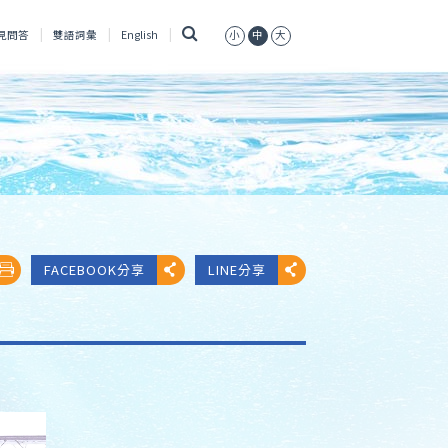
搜
見問答
雙語詞彙
English
小
中
大
尋
FACEBOOK分享
LINE分享