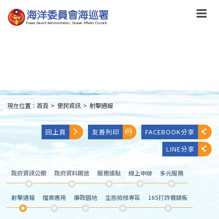
跳
到
主
要
內
容
Skip
to
main
content
現在位置：
首頁
>
便民資訊
>
射擊通報
:::
回上頁
友善列印
FACEBOOK分享
LINE分享
政府資訊公開
政府資料開放
服務據點
線上申辦
多元服務
射擊通報
檔案應用
廉政園地
生態檢核專區
165打詐儀錶板