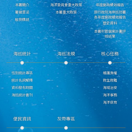
本署簡介
海洋委員會重大政策
年度施政績效報告
署徽意涵
本署重大政策
原行政院海岸巡防署
各年度施政績效報告
舷側標誌
歷史資料
本署列管個案計畫評
核結果
海巡統計
海巡法規
核心任務
性別統計專區
維護漁權
統計名詞解釋
救生救難
資料發布時間
海域治安
海巡統計書刊
海洋事務
海洋保育
便民資訊
灰帶專區