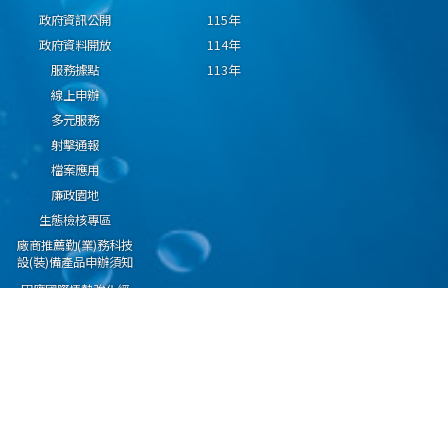
政府資訊公開
115年
政府資料開放
114年
服務據點
113年
線上申辦
多元服務
射擊通報
檔案應用
廉政園地
生態檢核專區
廠商推薦勤(業)務科技
設(裝)備產品申辦須知
因應國際情勢強化經
濟社會及民生國安韌
性專區
隱私權保護宣告
資通安全政策
資料開放宣告