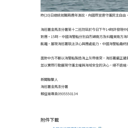
昨(20)日總統就職兩週年演說，向國際宣達守護民主自
海巡署金馬澎分署第十二巡防區於今日下午14時許發現中國海
對應。15時，中國海警船分別自烈嶼南方及料羅東南方
航離，展現海巡署執法決心與應處能力，中國海警船最終於
面對中方不斷以海警船製造海上灰帶衝突，海巡署嚴正譴
並以實際行動展現守護主權與海域安全的決心，絕不退縮
新聞聯繫人
海巡署金馬澎分署
賴佳瑜專員0935550134
附件下載