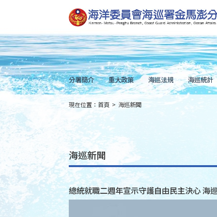
跳
到
主
要
內
容
Skip
to
main
content
分署簡介
重大政策
海巡法規
海巡統計
現在位置：
首頁
>
海巡新聞
:::
海巡新聞
總統就職二週年宣示守護自由民主決心 海