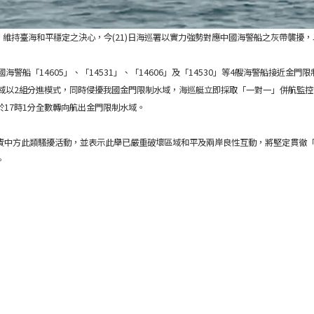
由、維持臺海和平穩定之決心，今(21)日海巡署以實力強勢對應中國海警船之灰帶襲
警船「14605」、「14531」、「14606」及「14530」等4艘海警船接近
海域以2組分進模式，同時侵擾我國金門限制水域，海巡艇立即採取「一對一」併航監
17時1分全數轉向航出金門限制水域。
責中方此類騷擾活動，並表示此舉已嚴重破壞區域和平及兩岸良性互動，將堅定貫徹
。