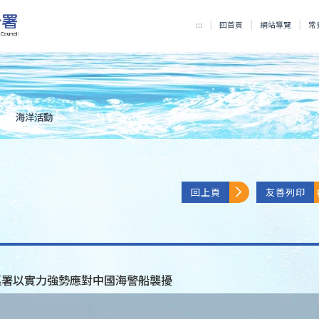
:::
回首頁
網站導覽
常
海洋活動
回上頁
友善列印
巡署以實力強勢應對中國海警船襲擾