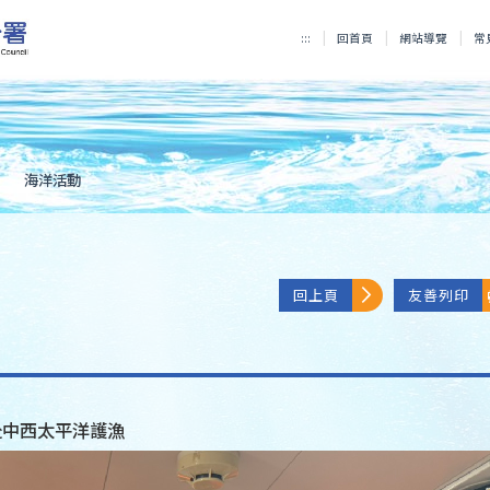
:::
回首頁
網站導覽
常
海洋活動
回上頁
友善列印
赴中西太平洋護漁