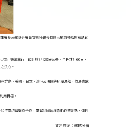
忠龍署長及艦隊分署黃宣凱分署長特於出航前登船慰勉執勤
號」擔綱執行，預計於7月20日返臺，全程共計60日，
任之決心。
、庫克群島、美國、日本、澳洲及法國等所屬漁船，依法實施
源永續利用目標。
署保持密切聯繫與合作，掌握我國遠洋漁船作業動態，彈性
。
資料來源：
艦隊分署