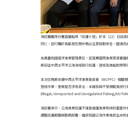
海巡署艦隊分署直屬船隊「巡護七號」於本（22）日自高
同仁，並叮囑於長航程任務中務必注意執勤安全，圓滿完
為善盡我國遠洋漁業管理責任，並落實國際漁業資源養護與
將前往中西太平洋公海海域執行巡護、登檢及漁船慰問等
本次任務將依據中西太平洋漁業委員會（WCPFC）相關
登檢作業，查察是否涉及非法、未報告與不受規範漁撈行
(Illegal, Unreported and Unregulated
海巡署表示，公海漁業巡護不僅是維護漁業秩序的重要作
調整巡護範圍與勤務部署，確保我國公海作業漁民生命財