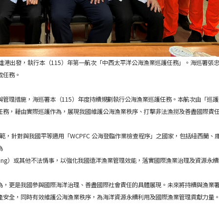
雄港出發，執行本（115）年第一航次「中西太平洋公海漁業巡護任務」。海巡署張
成任務。
管理措施，海巡署本（115）年度持續規劃執行公海漁業巡護任務。本航次由「巡護七
任務，藉由實際巡護作為，展現我國維護公海漁業秩序、打擊非法漁撈及善盡國際責
規範，針對與我國平等適用「WCPFC 公海登臨作業檢查程序」之國家，包括紐西蘭
為
 Fishing,IUU Fishing）或其他不法情事，以強化我國遠洋漁業管理效能，落實國際漁業治理及資
為，更是我國參與國際海洋治理、善盡國際社會責任的具體展現。未來將持續與漁業
產安全，同時有效維護公海漁業秩序，為海洋資源永續利用及國際漁業管理貢獻力量