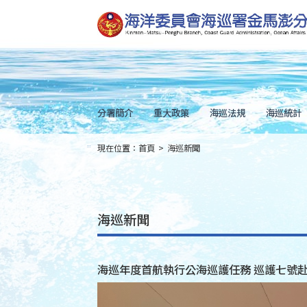
跳
到
主
要
內
容
Skip
to
main
content
分署簡介
重大政策
海巡法規
海巡統計
現在位置：
首頁
>
海巡新聞
:::
海巡新聞
海巡年度首航執行公海巡護任務 巡護七號