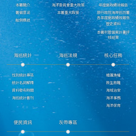
本署簡介
海洋委員會重大政策
年度施政績效報告
署徽意涵
本署重大政策
原行政院海岸巡防署
各年度施政績效報告
舷側標誌
歷史資料
本署列管個案計畫評
核結果
海巡統計
海巡法規
核心任務
性別統計專區
維護漁權
統計名詞解釋
救生救難
資料發布時間
海域治安
海巡統計書刊
海洋事務
海洋保育
便民資訊
灰帶專區