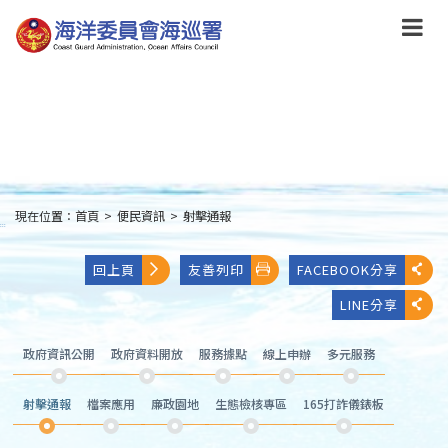
跳
到
主
要
內
容
Skip
to
main
content
現在位置：
首頁
>
便民資訊
>
射擊通報
:::
回上頁
友善列印
FACEBOOK分享
LINE分享
政府資訊公開
政府資料開放
服務據點
線上申辦
多元服務
射擊通報
檔案應用
廉政園地
生態檢核專區
165打詐儀錶板