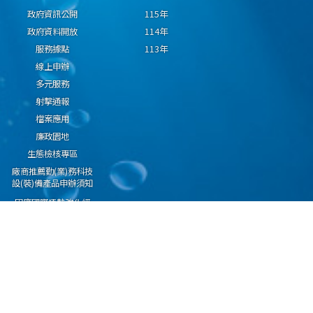
政府資訊公開
115年
政府資料開放
114年
服務據點
113年
線上申辦
多元服務
射擊通報
檔案應用
廉政園地
生態檢核專區
廠商推薦勤(業)務科技
設(裝)備產品申辦須知
因應國際情勢強化經
濟社會及民生國安韌
性專區
隱私權保護宣告
資通安全政策
資料開放宣告