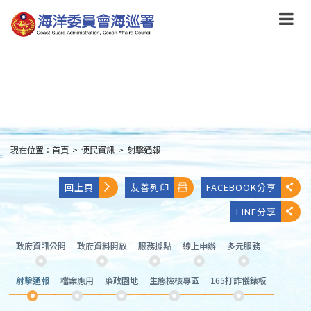
跳
到
主
要
內
容
Skip
to
main
content
現在位置：
首頁
>
便民資訊
>
射擊通報
:::
回上頁
友善列印
FACEBOOK分享
LINE分享
政府資訊公開
政府資料開放
服務據點
線上申辦
多元服務
射擊通報
檔案應用
廉政園地
生態檢核專區
165打詐儀錶板