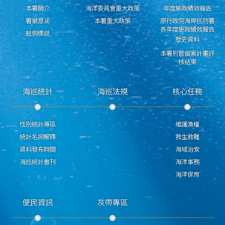
本署簡介
海洋委員會重大政策
年度施政績效報告
署徽意涵
本署重大政策
原行政院海岸巡防署
各年度施政績效報告
舷側標誌
歷史資料
本署列管個案計畫評
核結果
海巡統計
海巡法規
核心任務
性別統計專區
維護漁權
統計名詞解釋
救生救難
資料發布時間
海域治安
海巡統計書刊
海洋事務
海洋保育
便民資訊
灰帶專區