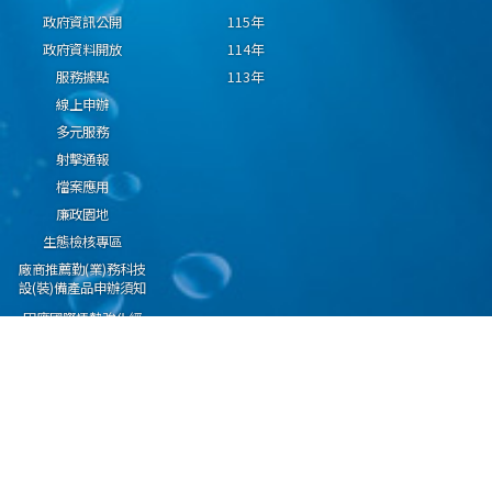
政府資訊公開
115年
政府資料開放
114年
服務據點
113年
線上申辦
多元服務
射擊通報
檔案應用
廉政園地
生態檢核專區
廠商推薦勤(業)務科技
設(裝)備產品申辦須知
因應國際情勢強化經
濟社會及民生國安韌
性專區
隱私權保護宣告
資通安全政策
資料開放宣告