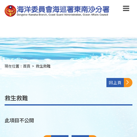
跳
到
主
要
內
容
Skip
to
main
content
現在位置：
首頁
>
救生救難
:::
回上頁
救生救難
此項目不公開