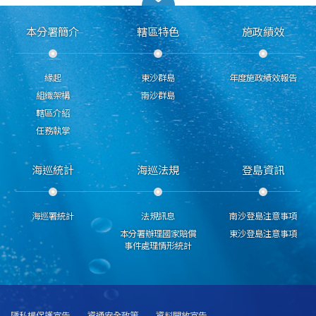
本分署簡介
轄區特色
施政績效
緣起
東沙群島
年度施政績效報告
組織架構
南沙群島
轄區介紹
任務執掌
海巡統計
海巡法規
登島資訊
海巡署統計
法規訊息
南沙登島注意事項
本分署辦理國家賠償
東沙登島注意事項
事件處理情形統計
隱私權保護宣告
資通安全政策
資料開放宣告