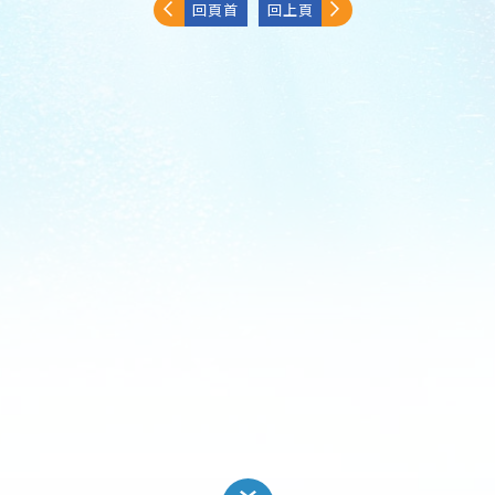
回頁首
回上頁