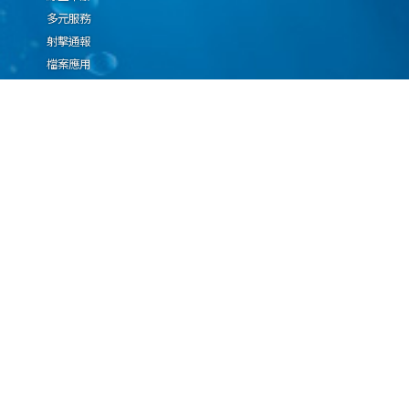
多元服務
射擊通報
檔案應用
廉政園地
生態檢核專區
廠商推薦勤(業)務科技
設(裝)備產品申辦須知
因應國際情勢強化經
濟社會及民生國安韌
性專區
隱私權保護宣告
資通安全政策
資料開放宣告
海洋委員會海巡署版權所有 copyright 2009 海巡報案專線：118
地址：116080台北市文山區興隆路3段296號 電話：(02)2239-9201
本網站支援IE、Firefox及Chrome瀏覽器，最佳瀏覽解析度 1024x768
更新日期
115年08月07日
瀏覽人次
67059080