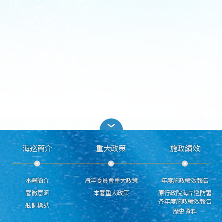
海巡簡介
重大政策
施政績效
本署簡介
海洋委員會重大政策
年度施政績效報告
署徽意涵
本署重大政策
原行政院海岸巡防署
各年度施政績效報告
舷側標誌
歷史資料