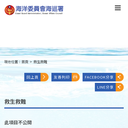
跳
到
主
要
內
容
Skip
to
main
content
現在位置：
首頁
>
救生救難
:::
回上頁
友善列印
FACEBOOK分享
LINE分享
救生救難
此項目不公開