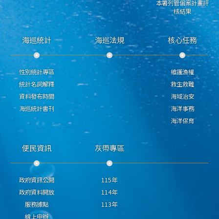
本署列管個案計畫評
核結果
海巡統計
海巡法規
核心任務
性別統計專區
維護漁權
統計名詞解釋
救生救難
資料發布時間
海域治安
海巡統計書刊
海洋事務
海洋保育
便民資訊
灰帶專區
政府資訊公開
115年
政府資料開放
114年
服務據點
113年
線上申辦