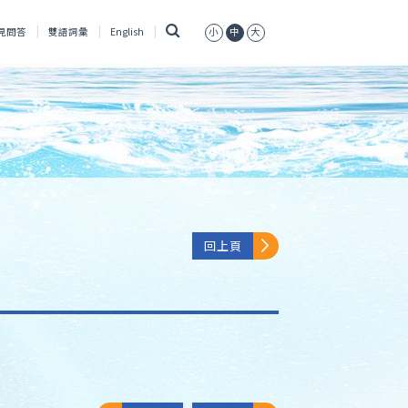
搜
見問答
雙語詞彙
English
小
中
大
尋
回上頁