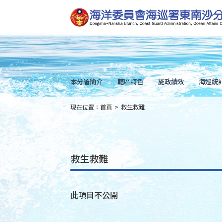
跳
到
主
要
內
容
Skip
to
main
content
本分署簡介
轄區特色
施政績效
海巡統
現在位置：
首頁
>
救生救難
:::
救生救難
此項目不公開