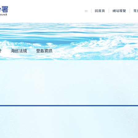
:::
回首頁
網站導覽
常
計
海巡法規
登島資訊