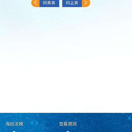
回頁首
回上頁
海巡法規
登島資訊