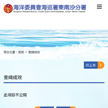
跳
到
主
要
內
容
Skip
to
main
content
現在位置：
首頁
>
查緝成效
:::
回上頁
查緝成效
此項目不公開