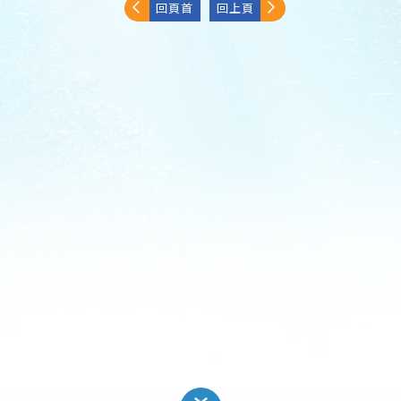
回頁首
回上頁