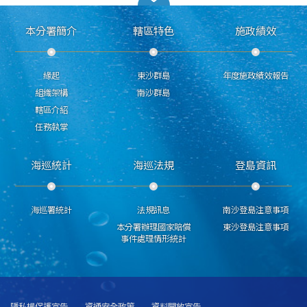
本分署簡介
轄區特色
施政績效
緣起
東沙群島
年度施政績效報告
組織架構
南沙群島
轄區介紹
任務執掌
海巡統計
海巡法規
登島資訊
海巡署統計
法規訊息
南沙登島注意事項
本分署辦理國家賠償
東沙登島注意事項
事件處理情形統計
隱私權保護宣告
資通安全政策
資料開放宣告