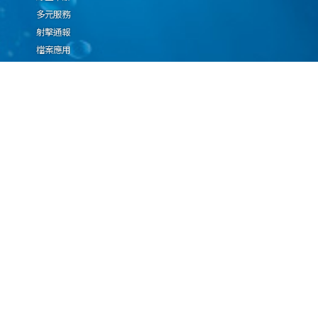
多元服務
射擊通報
檔案應用
廉政園地
生態檢核專區
廠商推薦勤(業)務科技
設(裝)備產品申辦須知
因應國際情勢強化經
濟社會及民生國安韌
性專區
隱私權保護宣告
資通安全政策
資料開放宣告
海洋委員會海巡署版權所有 copyright 2009 海巡報案專線：118
地址：116080台北市文山區興隆路3段296號 電話：(02)2239-9201
本網站支援IE、Firefox及Chrome瀏覽器，最佳瀏覽解析度 1024x768
更新日期
115年08月06日
瀏覽人次
67032829