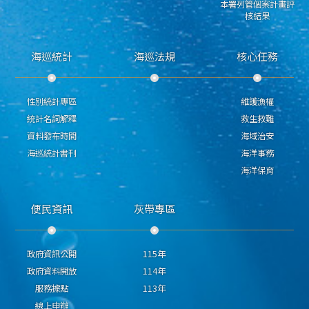
本署列管個案計畫評
核結果
海巡統計
海巡法規
核心任務
性別統計專區
維護漁權
統計名詞解釋
救生救難
資料發布時間
海域治安
海巡統計書刊
海洋事務
海洋保育
便民資訊
灰帶專區
政府資訊公開
115年
政府資料開放
114年
服務據點
113年
線上申辦