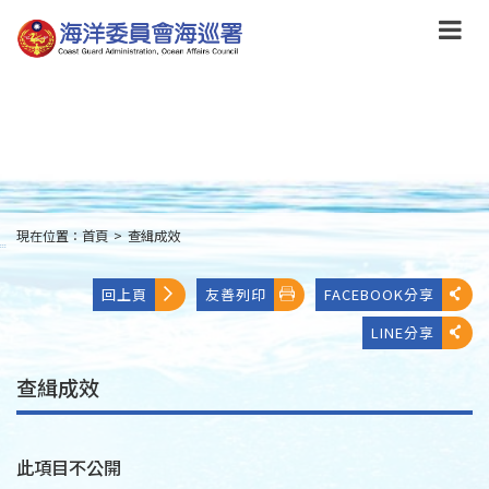
跳
到
主
要
內
容
Skip
to
main
content
現在位置：
首頁
>
查緝成效
:::
回上頁
友善列印
FACEBOOK分享
LINE分享
查緝成效
此項目不公開