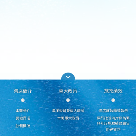
海巡簡介
重大政策
施政績效
本署簡介
海洋委員會重大政策
年度施政績效報告
署徽意涵
本署重大政策
原行政院海岸巡防署
各年度施政績效報告
舷側標誌
歷史資料