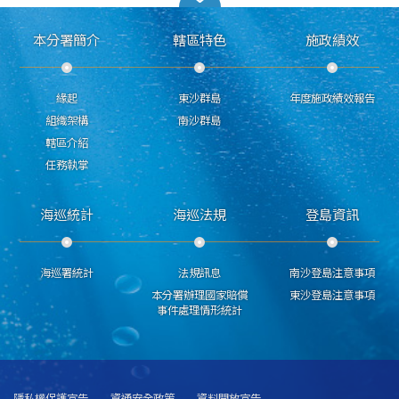
本分署簡介
轄區特色
施政績效
緣起
東沙群島
年度施政績效報告
組織架構
南沙群島
轄區介紹
任務執掌
海巡統計
海巡法規
登島資訊
海巡署統計
法規訊息
南沙登島注意事項
本分署辦理國家賠償
東沙登島注意事項
事件處理情形統計
隱私權保護宣告
資通安全政策
資料開放宣告