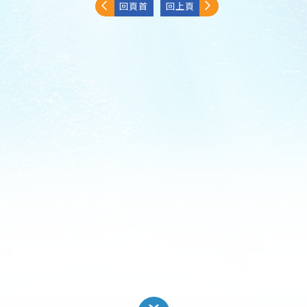
回頁首
回上頁