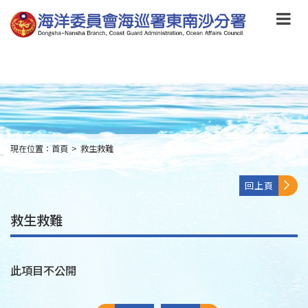
跳
到
主
要
內
容
Skip
to
main
content
現在位置：
首頁
>
救生救難
:::
回上頁
救生救難
此項目不公開