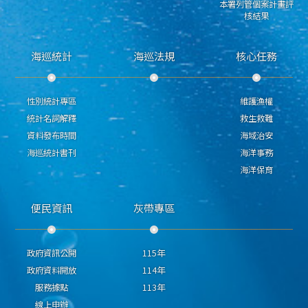
本署列管個案計畫評
核結果
海巡統計
海巡法規
核心任務
性別統計專區
維護漁權
統計名詞解釋
救生救難
資料發布時間
海域治安
海巡統計書刊
海洋事務
海洋保育
便民資訊
灰帶專區
政府資訊公開
115年
政府資料開放
114年
服務據點
113年
線上申辦