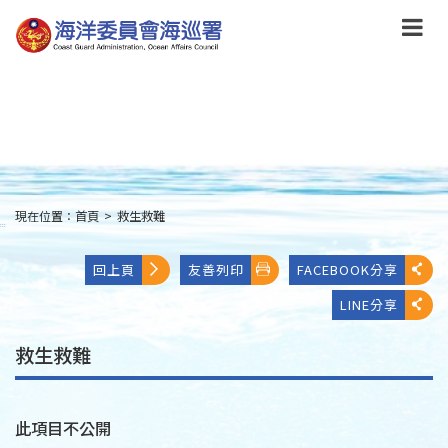
跳
到
主
要
內
容
Skip
to
main
content
現在位置：
首頁
>
救生救難
:::
回上頁
友善列印
FACEBOOK分享
LINE分享
救生救難
此項目不公開