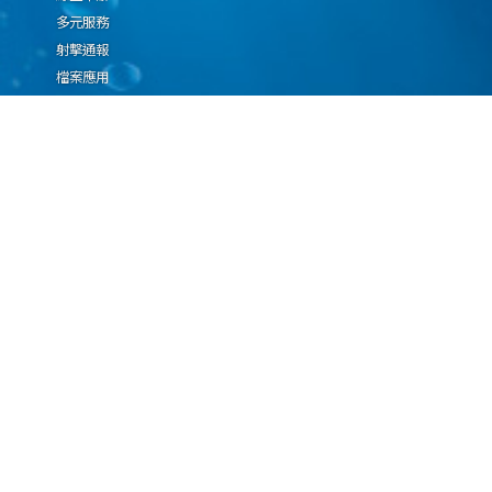
多元服務
射擊通報
檔案應用
廉政園地
生態檢核專區
廠商推薦勤(業)務科技
設(裝)備產品申辦須知
因應國際情勢強化經
濟社會及民生國安韌
性專區
隱私權保護宣告
資通安全政策
資料開放宣告
海洋委員會海巡署版權所有 copyright 2009 海巡報案專線：118
地址：116080台北市文山區興隆路3段296號 電話：(02)2239-9201
本網站支援IE、Firefox及Chrome瀏覽器，最佳瀏覽解析度 1024x768
更新日期
115年08月09日
瀏覽人次
67089304