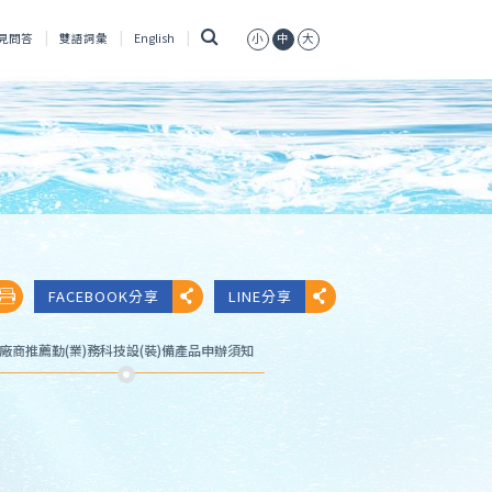
搜
見問答
雙語詞彙
English
小
中
大
尋
FACEBOOK分享
LINE分享
廠商推薦勤(業)務科技設(裝)備產品申辦須知