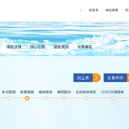
:::
回首頁
網站導覽
常
海巡法規
核心任務
便民資訊
灰帶專區
回上頁
友善列印
多元服務
射擊通報
檔案應用
廉政園地
生態檢核專區
165打詐儀錶板