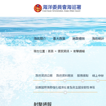
跳
到
主
要
內
容
Skip
to
main
content
海巡簡介
重大政策
施政績效
海巡統計
現在位置：
首頁
>
便民資訊
>
射擊通報
:::
政府資訊公開
政府資料開放
服務據點
線上申辦
因應國際情勢強化經濟社會及民生國安韌性專區
射擊通報