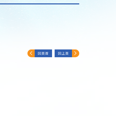
回頁首
回上頁