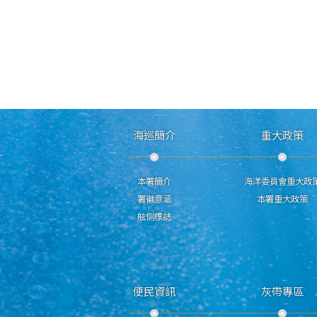
海巡簡介
重大政策
本署簡介
海洋委員會重大政
署徽意涵
本署重大政策
舷側標誌
便民資訊
灰帶專區