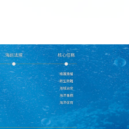
海巡法規
核心任務
維護漁權
救生救難
海域治安
海洋事務
海洋保育