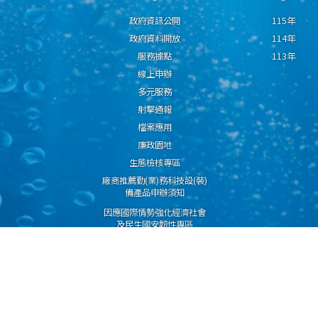
政府資訊公開
115年
政府資料開放
114年
服務據點
113年
線上申辦
多元服務
射擊通報
檔案應用
廉政園地
生態檢核專區
廠商推薦勤(業)務科技設(裝)
備產品申辦須知
因應國際情勢強化經濟社會
及民生國安韌性專區
隱私權保護宣告
資通安全政策
資料開放宣告