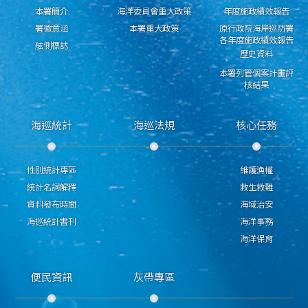
本署簡介
海洋委員會重大政策
年度施政績效報告
署徽意涵
本署重大政策
原行政院海岸巡防署
各年度施政績效報告
舷側標誌
歷史資料
本署列管個案計畫評
核結果
海巡統計
海巡法規
核心任務
性別統計專區
維護漁權
統計名詞解釋
救生救難
資料發布時間
海域治安
海巡統計書刊
海洋事務
海洋保育
便民資訊
灰帶專區