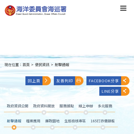
跳
到
主
要
內
容
Skip
to
main
content
現在位置：
首頁
>
便民資訊
>
射擊通報
:::
回上頁
友善列印
FACEBOOK分享
LINE分享
政府資訊公開
政府資料開放
服務據點
線上申辦
多元服務
射擊通報
檔案應用
廉政園地
生態檢核專區
165打詐儀錶板