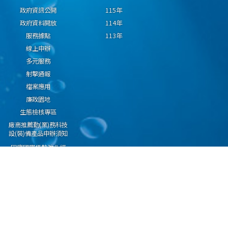
政府資訊公開
115年
政府資料開放
114年
服務據點
113年
線上申辦
多元服務
射擊通報
檔案應用
廉政園地
生態檢核專區
廠商推薦勤(業)務科技
設(裝)備產品申辦須知
因應國際情勢強化經
濟社會及民生國安韌
性專區
隱私權保護宣告
資通安全政策
資料開放宣告