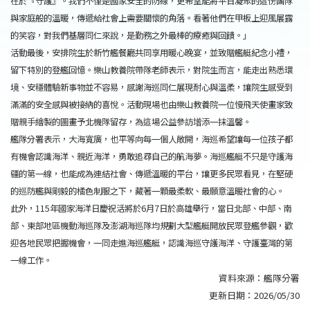
在於『守護』。我們不僅是國家安全的防線，更希望能將平日凝聚的這份團隊
與家庭般的溫暖，傳遞給社會上需要關懷的角落。看著他們在甲板上迎風展露
的笑容，對我們基層同仁來說，是勤務之外最棒的療癒與回饋。」
活動最後，安排院生於新竹艦餐廳共同享用暖心晚宴，並致贈艦艇紀念小禮，
留下特別的登艦回憶。樂山教養院帶隊老師表示，對院生而言，能走出熟悉環
境、安穩體驗新事物並不容易，感謝海巡同仁展現耐心與溫柔，讓院生感受到
滿滿的安全感與被接納的喜悅。活動現場也由樂山教養院一位慢飛天使畫家致
贈親手繪製的圖畫予北機隊留存，為這場公益參訪增添一抹溫馨。
艦隊分署表示，大海寬廣，也平等向每一個人敞開，海巡希望讓每一位孩子都
有機會認識海洋、親近海洋，勇敢追尋自己的航海夢。海巡艦艇不只是守護海
疆的第一線，也能成為連結社會、傳遞溫暖的平台，讓更多民眾看見，在堅硬
的巡防艦與剛毅的橘色制服之下，藏著一顆最柔軟、最願意溫暖社會的心。
此外，115年國家海洋日慶祝活將於6月7日於高雄舉行，當日北部、中部、南
部、東部地區機動海巡隊及澎湖海巡隊均規劃大型艦艇開放民眾登艦參觀，歡
迎各地民眾把握機會，一同走進海巡艦艇，認識海巡守護海洋、守護臺灣的第
一線工作。
資料來源：
艦隊分署
更新日期：
2026/05/30