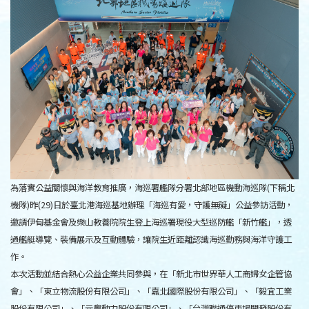
為落實公益關懷與海洋教育推廣，海巡署艦隊分署北部地區機動海巡隊(下稱北
機隊)昨(29)日於臺北港海巡基地辦理「海巡有愛，守護無礙」公益參訪活動，
邀請伊甸基金會及樂山教養院院生登上海巡署現役大型巡防艦「新竹艦」，透
過艦艇導覽、裝備展示及互動體驗，讓院生近距離認識海巡勤務與海洋守護工
作。
本次活動並結合熱心公益企業共同參與，在「新北市世界華人工商婦女企管協
會」、「東立物流股份有限公司」、「嘉北國際股份有限公司」、「毅宜工業
股份有限公司」、「元豐動力股份有限公司」、「台灣聯通停車場開發股份有