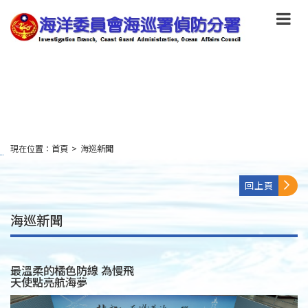
跳
到
主
要
內
容
Skip
to
main
content
現在位置：
首頁
>
海巡新聞
:::
回上頁
海巡新聞
最溫柔的橘色防線 為慢飛
天使點亮航海夢