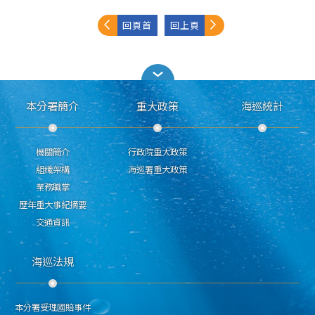
回頁首
回上頁
本分署簡介
重大政策
海巡統計
機關簡介
行政院重大政策
組織架構
海巡署重大政策
業務職掌
歷年重大事紀摘要
交通資訊
海巡法規
本分署受理國賠事件