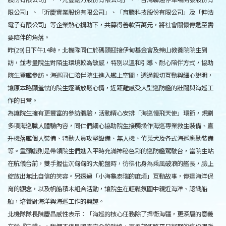
限公司」、「沂慶實業股份有限公司」、「育騰科技股份有限公司」及「伸浩
電子有限公司」等企業熱心捐助下，共募得善款百萬元，將社會關懷傳遞至需
要陪伴的角落。
昨(29)日下午14時，北機隊同仁於碼頭迎接伊甸基金會及樂山教養院院生到
訪，並考量院生對陌生環境較為敏感，特別以溫和引導、耐心陪伴方式，協助
院生登艦參訪。海巡同仁陪伴院生進入艦上空間，透過親切互動與細心說明，
讓原本略顯羞怯的院生逐漸放鬆心情，近距離感受大型巡防艦的壯闊與海巡工
作的日常。
為讓院生擁有更豐富的參訪體驗，活動精心安排「海巡慢飛天使」環節，規劃
多項海巡職人體驗內容，同仁們細心協助院生接觸操作海巡專業救生裝備、直
升機落艦個人裝備、特勤人員攻堅設備、無人機、偵蒐犬及各式海巡應勤裝備
等。重頭戲則是帶領院生們進入平時充滿神秘色彩的巡防艦駕駛台，當院生站
在航儀台前，雙手握住沉甸甸的大舵盤時，彷彿化身為乘風破浪的艦長，臉上
綻放出無比自信的笑容。另透過「小海龜泰瑞的麻煩」互動故事，傳達海洋保
育的觀念，以及帆船積木組合活動，讓院生在輕鬆氛圍中親近海洋、認識船
舶，培養對海洋與海巡工作的興趣。
北機隊隊長陳慶昌感性表示：「海巡的核心任務除了捍衛海疆，更深層的意義