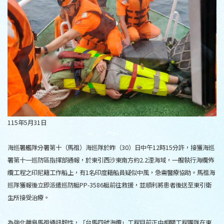
115年5月31日
海巡署艦隊分署第十（馬祖）海巡隊於昨（30）日中午12時15分許，接獲海巡
署第十一巡防區指揮部通報，於東引西沙東南方約2.2浬海域，一艘執行海纜佈
纜工程之印尼籍工作船上，有1名印度籍船員疑似中風，急需醫療協助。馬祖海
巡隊獲報後立即派遣巡防艇PP-3586艇前往救援，並順利將患者後送至東引衛
生所接受治療。
為強化離島馬祖通訊韌性，「台馬四號海纜」工程目前正由相關工程團隊在東