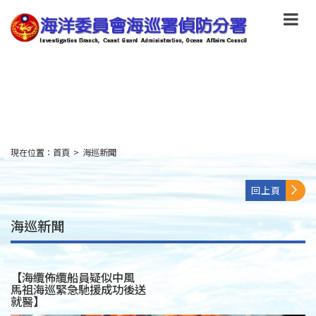
跳
到
主
要
內
容
Skip
to
main
content
現在位置：
首頁
>
海巡新聞
:::
回上頁
海巡新聞
【海纜佈纜船員疑似中風
馬祖海巡緊急馳援成功後送
就醫】