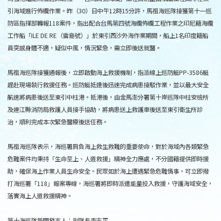
引海域進行佈纜作業。昨（30）日中午12時15分許，馬祖海巡隊接獲第十一巡
防區指揮部轉報118案件，指出配合台馬第四號海纜佈纜工程作業之印尼籍海纜
工作船「ILE DE RE（雷島號）」於東引西沙外海作業期間，船上1名印度籍船
員突感身體不適，疑似中風，情況緊急，需立即後送就醫。
馬祖海巡隊接獲通報後，立即啟動海上救援機制，指派線上巡防艇PP-3586艇
趕赴現場執行救援任務。巡防艇抵達後迅速完成病患接駁作業，並以最大安全
航速將病患後送至東引中柱港。抵港後，由金馬澎分署第十岸巡隊中柱安檢所
及連江縣消防局救護人員接手協助，將病患送上救護車後送至東引衛生所診
治，順利完成本次緊急醫療後送任務。
馬祖海巡隊表示，海巡署肩負海上救生救難的重要使命，對於海域內各類緊急
危難案件均秉持「生命至上、人道救援」精神全力應處，不分國籍提供即時援
助，確保海上作業人員生命安全。民眾如於海上遭遇緊急危難情事，可立即撥
打海巡署「118」報案專線，海巡署將即時派遣能量投入救援，守護海域安全，
落實海上人道救援精神。
第十海巡隊新聞發言人：副隊長李志平