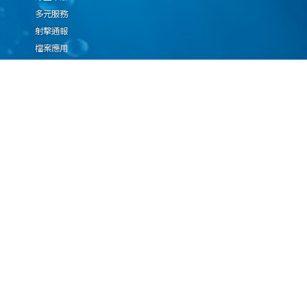
多元服務
射擊通報
檔案應用
廉政園地
生態檢核專區
廠商推薦勤(業)務科技
設(裝)備產品申辦須知
因應國際情勢強化經
濟社會及民生國安韌
性專區
隱私權保護宣告
資通安全政策
資料開放宣告
海洋委員會海巡署版權所有 copyright 2009 海巡報案專線：118
地址：116080台北市文山區興隆路3段296號 電話：(02)2239-9201
本網站支援IE、Firefox及Chrome瀏覽器，最佳瀏覽解析度 1024x768
更新日期
115年08月08日
瀏覽人次
67078455