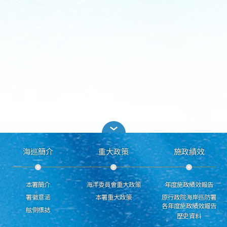
海巡簡介
重大政策
施政績效
本署簡介
海洋委員會重大政策
年度施政績效報告
署徽意涵
本署重大政策
原行政院海岸巡防署
各年度施政績效報告
舷側標誌
歷史資料