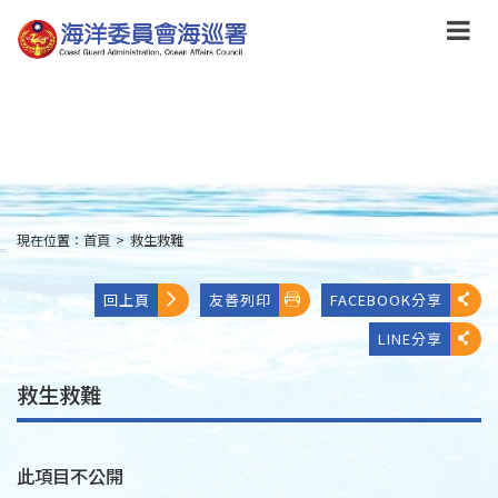
跳
到
主
要
內
容
Skip
to
main
content
現在位置：
首頁
>
救生救難
:::
回上頁
友善列印
FACEBOOK分享
LINE分享
救生救難
此項目不公開