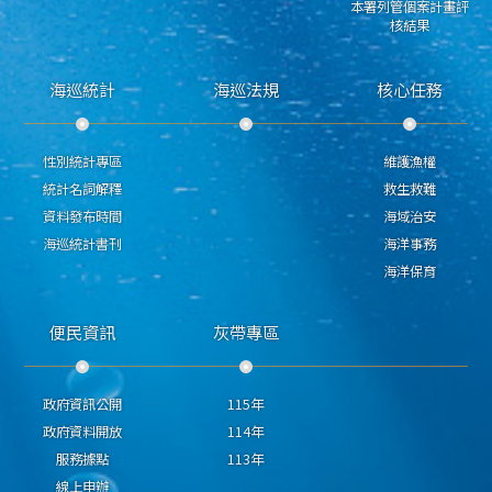
本署列管個案計畫評
核結果
海巡統計
海巡法規
核心任務
性別統計專區
維護漁權
統計名詞解釋
救生救難
資料發布時間
海域治安
海巡統計書刊
海洋事務
海洋保育
便民資訊
灰帶專區
政府資訊公開
115年
政府資料開放
114年
服務據點
113年
線上申辦