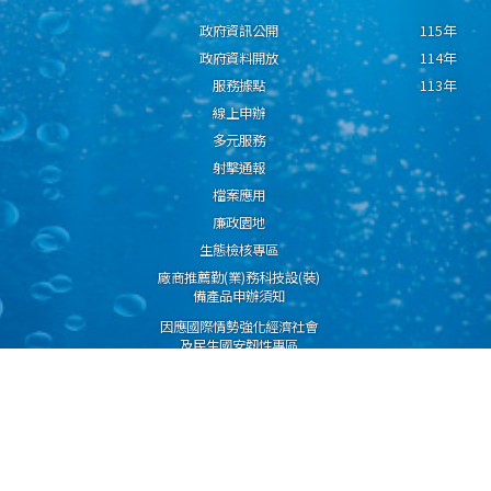
政府資訊公開
115年
政府資料開放
114年
服務據點
113年
線上申辦
多元服務
射擊通報
檔案應用
廉政園地
生態檢核專區
廠商推薦勤(業)務科技設(裝)
備產品申辦須知
因應國際情勢強化經濟社會
及民生國安韌性專區
隱私權保護宣告
資通安全政策
資料開放宣告