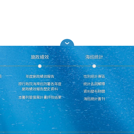
施政績效
海巡統計
策
年度施政績效報告
性別統計專區
原行政院海岸巡防署各年度
統計名詞解釋
施政績效報告歷史資料
資料發布時間
本署列管個案計畫評核結果
海巡統計書刊