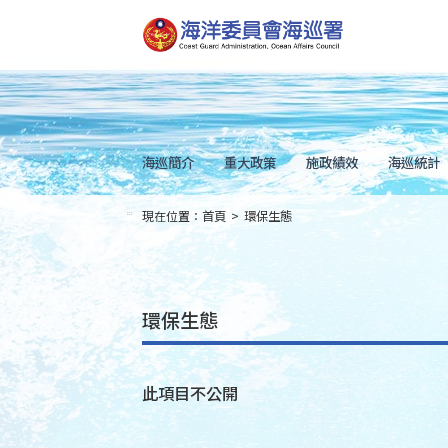
跳
到
主
要
內
容
Skip
to
main
content
海巡簡介
重大政策
施政績效
海巡統計
現在位置：
首頁
>
環保生態
:::
環保生態
此項目不公開