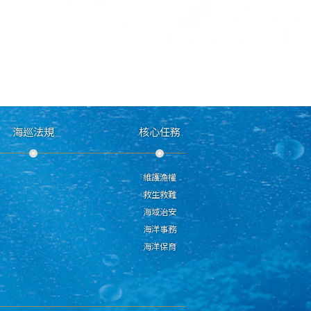
海巡法規
核心任務
維護漁權
救生救難
海域治安
海洋事務
海洋保育