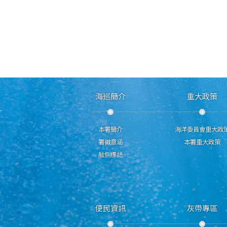
海巡簡介
重大政策
本署簡介
海洋委員會重大政
署徽意涵
本署重大政策
舷側標誌
便民資訊
灰帶專區