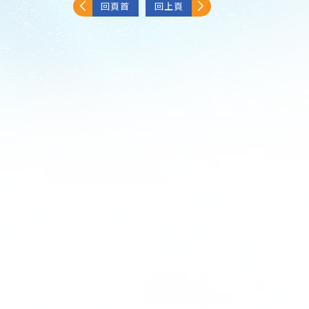
回頁首
回上頁