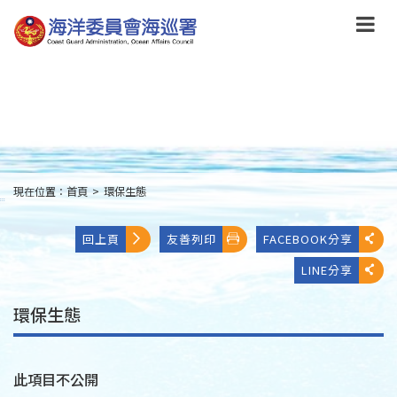
跳
到
主
要
內
容
Skip
to
main
content
現在位置：
首頁
>
環保生態
:::
回上頁
友善列印
FACEBOOK分享
LINE分享
環保生態
此項目不公開