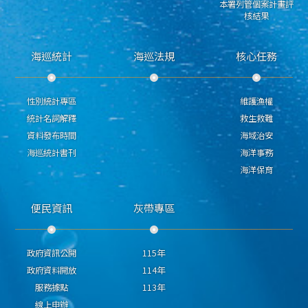
本署列管個案計畫評
核結果
海巡統計
海巡法規
核心任務
性別統計專區
維護漁權
統計名詞解釋
救生救難
資料發布時間
海域治安
海巡統計書刊
海洋事務
海洋保育
便民資訊
灰帶專區
政府資訊公開
115年
政府資料開放
114年
服務據點
113年
線上申辦