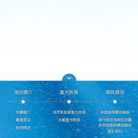
海巡簡介
重大政策
施政績效
本署簡介
海洋委員會重大政策
年度施政績效報告
署徽意涵
本署重大政策
原行政院海岸巡防署
各年度施政績效報告
舷側標誌
歷史資料