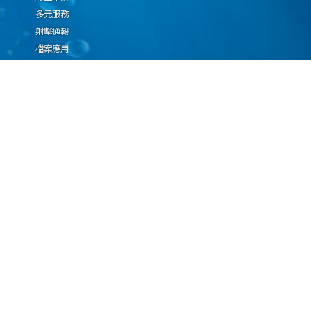
多元服務
射擊通報
檔案應用
廉政園地
生態檢核專區
廠商推薦勤(業)務科技
設(裝)備產品申辦須知
因應國際情勢強化經
濟社會及民生國安韌
性專區
隱私權保護宣告
資通安全政策
資料開放宣告
海洋委員會海巡署版權所有 copyright 2009 海巡報案專線：118
地址：116080台北市文山區興隆路3段296號 電話：(02)2239-9201
本網站支援IE、Firefox及Chrome瀏覽器，最佳瀏覽解析度 1024x768
更新日期
115年08月09日
瀏覽人次
67090924