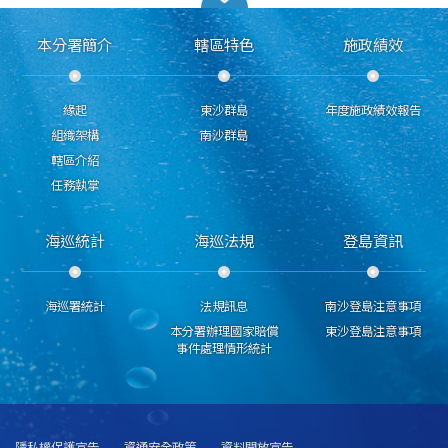
本分署簡介
轄區特色
施政績效
緣起
東沙群島
年度施政績效報告
組織架構
南沙群島
轄區介紹
任務執掌
海巡統計
海巡法規
登島資訊
海巡署統計
法規訊息
南沙登島注意事項
本分署辦理國家賠償
東沙登島注意事項
事件處理情形統計
隱私權保護宣告
資通安全政策
資料開放宣告