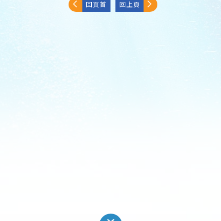
回頁首
回上頁