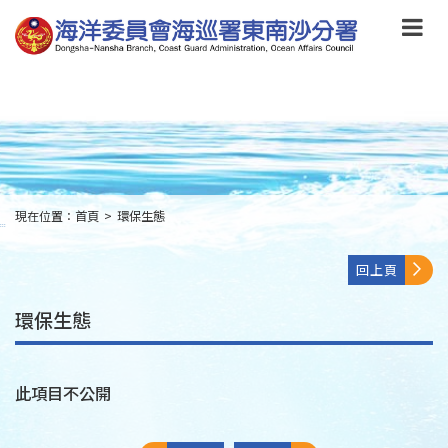
跳
到
主
要
內
容
Skip
to
main
content
現在位置：
首頁
>
環保生態
:::
回上頁
環保生態
此項目不公開