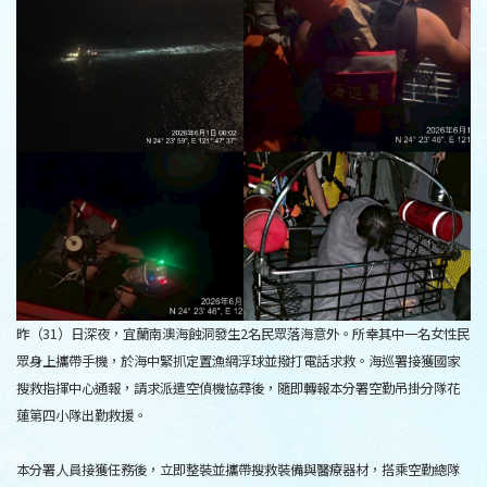
昨（31）日深夜，宜蘭南澳海蝕洞發生2名民眾落海意外。所幸其中一名女性民
眾身上攜帶手機，於海中緊抓定置漁網浮球並撥打電話求救。海巡署接獲國家
搜救指揮中心通報，請求派遣空偵機協尋後，隨即轉報本分署空勤吊掛分隊花
蓮第四小隊出勤救援。
本分署人員接獲任務後，立即整裝並攜帶搜救裝備與醫療器材，搭乘空勤總隊