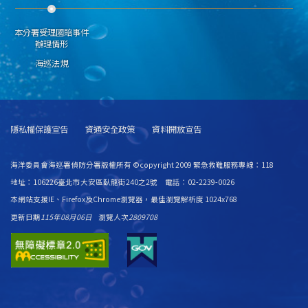
本分署受理國賠事件
辦理情形
海巡法規
隱私權保護宣告
資通安全政策
資料開放宣告
海洋委員會海巡署偵防分署版權所有 ©copyright 2009 緊急救難服務專線：118
地址：106226臺北市大安區臥龍街240之2號 電話：02-2239-0026
本網站支援IE、Firefox及Chrome瀏覽器，最佳瀏覽解析度 1024x768
更新日期
115年08月06日
瀏覽人次
2809708