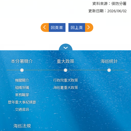
資料來源：
偵防分署
更新日期：
2026/06/02
回頁首
回上頁
本分署簡介
重大政策
海巡統計
機關簡介
行政院重大政策
組織架構
海巡署重大政策
業務職掌
歷年重大事紀摘要
交通資訊
海巡法規