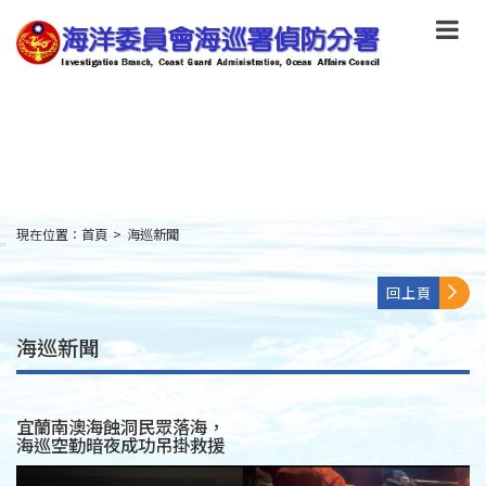
跳
到
主
要
內
容
Skip
to
main
content
現在位置：
首頁
>
海巡新聞
:::
回上頁
海巡新聞
宜蘭南澳海蝕洞民眾落海，
海巡空勤暗夜成功吊掛救援