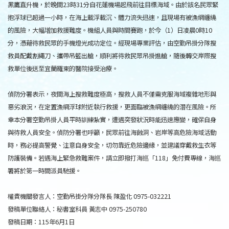
黑鷹直升機，於晚間23時31分自花蓮機場起飛前往目標海域。由於該名民眾緊
抱浮球已超過一小時，在海上載浮載沉、體力流失迅速，且現場有被漁網纏繞
的風險，大幅增加救援難度。機組人員與時間賽跑，於今（1）日凌晨0時10
分，憑藉待救民眾的手機燈光成功定位。經現場專業評估，由空勤吊掛分隊搜
救員配戴割繩刀、攜帶吊籃出艙，順利將待救民眾吊掛進艙，隨後轉交岸際搜
救單位後送至宜蘭羅東的醫院接受治療。
偵防分署表示，夜間海上搜救難度極高，搜救人員不僅需克服海域複雜地形與
惡劣浪況，在定置漁網浮球附近執行救援，更面臨被漁網纏繞的潛在風險。所
幸本分署空勤吊掛人員平時訓練紮實，遭遇突發狀況時能迅速應變，確保自身
與待救人員安全。偵防分署也呼籲，民眾前往海蝕洞、岩岸等高危險海域活動
時，務必提高警覺、注意自身安全，切勿靠近危險邊緣，並建議穿戴救生衣等
防護裝備。若遇海上緊急救難案件，請立即撥打海巡「118」免付費專線，海巡
署將於第一時間派員馳援。
權責機關發言人：空勤吊掛分隊分隊長 陳盈化 0975-032221
發稿單位聯絡人：秘書室科員 黃志中 0975-250780
發稿日期：115年6月1日