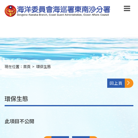
跳
到
主
要
內
容
Skip
to
main
content
現在位置：
首頁
>
環保生態
:::
回上頁
環保生態
此項目不公開