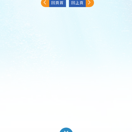
回頁首
回上頁