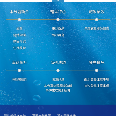
本分署簡介
轄區特色
施政績效
緣起
東沙群島
年度施政績效報告
組織架構
南沙群島
轄區介紹
任務執掌
海巡統計
海巡法規
登島資訊
海巡署統計
法規訊息
南沙登島注意事項
本分署辦理國家賠償
東沙登島注意事項
事件處理情形統計
隱私權保護宣告
資通安全政策
資料開放宣告