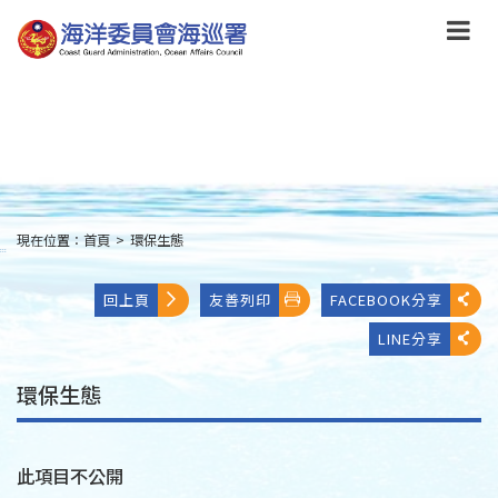
跳
到
主
要
內
容
Skip
to
main
content
現在位置：
首頁
>
環保生態
:::
回上頁
友善列印
FACEBOOK分享
LINE分享
環保生態
此項目不公開