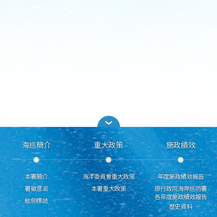
海巡簡介
重大政策
施政績效
本署簡介
海洋委員會重大政策
年度施政績效報告
署徽意涵
本署重大政策
原行政院海岸巡防署
各年度施政績效報告
舷側標誌
歷史資料