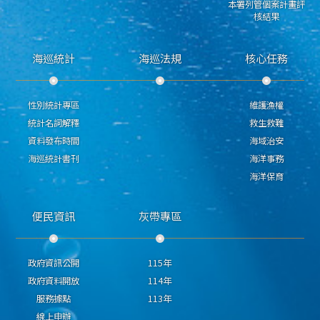
本署列管個案計畫評
核結果
海巡統計
海巡法規
核心任務
性別統計專區
維護漁權
統計名詞解釋
救生救難
資料發布時間
海域治安
海巡統計書刊
海洋事務
海洋保育
便民資訊
灰帶專區
政府資訊公開
115年
政府資料開放
114年
服務據點
113年
線上申辦