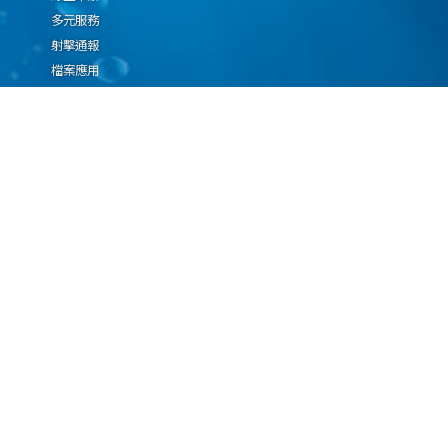
多元服務
射擊通報
檔案應用
廉政園地
生態檢核專區
廠商推薦勤(業)務科技
設(裝)備產品申辦須知
因應國際情勢強化經
濟社會及民生國安韌
性專區
隱私權保護宣告
資通安全政策
資料開放宣告
海洋委員會海巡署版權所有 copyright 2009 海巡報案專線：118
地址：116080台北市文山區興隆路3段296號 電話：(02)2239-9201
本網站支援IE、Firefox及Chrome瀏覽器，最佳瀏覽解析度 1024x768
更新日期
115年08月08日
瀏覽人次
67067602