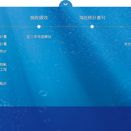
施政績效
海巡統計書刊
計畫
近三年年度績效
計畫
本
修計
助航
工程
船計