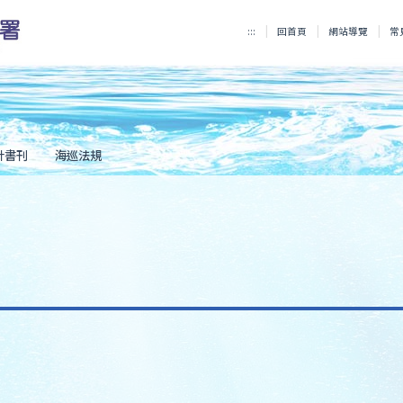
:::
回首頁
網站導覽
常
計書刊
海巡法規