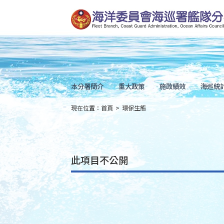
跳
到
主
要
內
容
Skip
to
main
content
本分署簡介
重大政策
施政績效
海巡統
現在位置：
首頁
>
環保生態
:::
此項目不公開