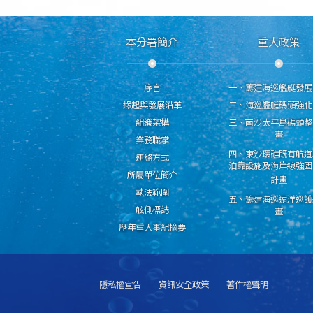
本分署簡介
重大政策
序言
一、籌建海巡艦艇發展
緣起與發展沿革
二、海巡艦艇碼頭強化
組織架構
三、南沙太平島碼頭整
畫
業務職掌
四、東沙環礁既有航道
連絡方式
泊靠設施及海岸線強固
所屬單位簡介
計畫
執法範圍
五、籌建海巡遠洋巡護
舷側標誌
畫
歷年重大事紀摘要
隱私權宣告
資訊安全政策
著作權聲明