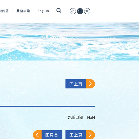
搜
見問答
雙語詞彙
English
小
中
大
尋
回上頁
更新日期：
NaN
回頁首
回上頁