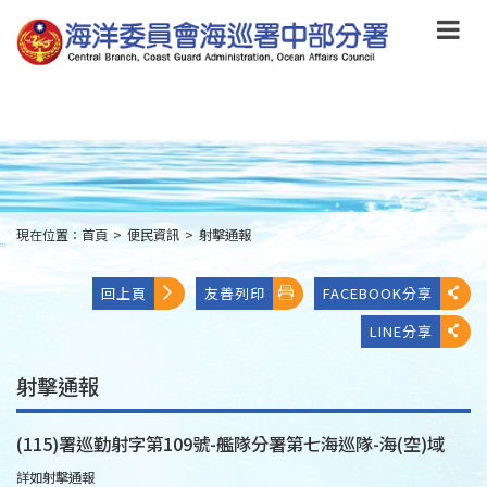
跳
到
主
要
內
容
Skip
to
main
content
現在位置：
首頁
>
便民資訊
>
射擊通報
:::
回上頁
友善列印
FACEBOOK分享
LINE分享
射擊通報
(115)署巡勤射字第109號-艦隊分署第七海巡隊-海(空)域
詳如射擊通報