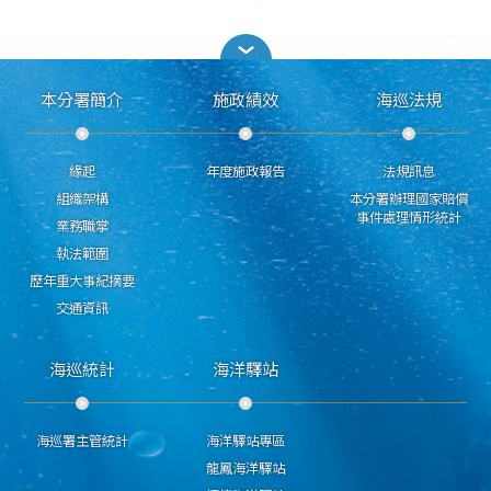
本分署簡介
施政績效
海巡法規
緣起
年度施政報告
法規訊息
組織架構
本分署辦理國家賠償
事件處理情形統計
業務職掌
執法範圍
歷年重大事紀摘要
交通資訊
海巡統計
海洋驛站
海巡署主管統計
海洋驛站專區
龍鳳海洋驛站