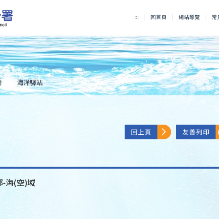
:::
回首頁
網站導覽
常
計
海洋驛站
回上頁
友善列印
-海(空)域