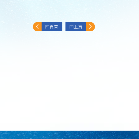
回頁首
回上頁