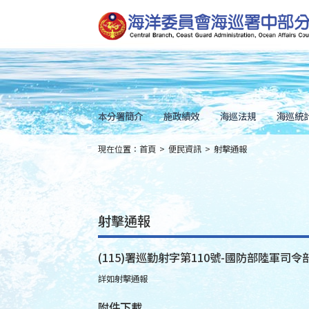
跳
到
主
要
內
容
Skip
to
main
content
本分署簡介
施政績效
海巡法規
海巡統
現在位置：
首頁
>
便民資訊
>
射擊通報
:::
射擊通報
(115)署巡勤射字第110號-國防部陸軍司令部
詳如射擊通報
附件下載