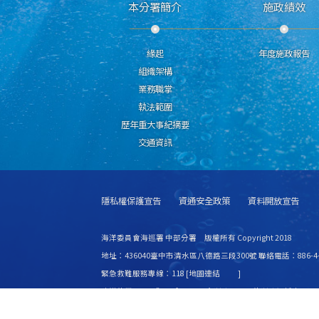
本分署簡介
施政績效
緣起
年度施政報告
組織架構
業務職掌
執法範圍
歷年重大事紀摘要
交通資訊
隱私權保護宣告
資通安全政策
資料開放宣告
海洋委員會海巡署 中部分署 版權所有 Copyright 2018
地址：436040臺中市清水區八德路三段300號 聯絡電話：886-4-2
緊急救難服務專線：118 [
地圖連結
]
建議使用 IE6.0 或 Firefox2.0 以上瀏覽器，最佳瀏覽解析度 1024
更新日期
115年08月09日
瀏覽人次
8449283