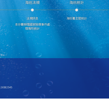
海巡法規
海巡統計
法規訊息
海巡署主管統計
本分署辦理國家賠償事件處
理情形統計
6582545
x768