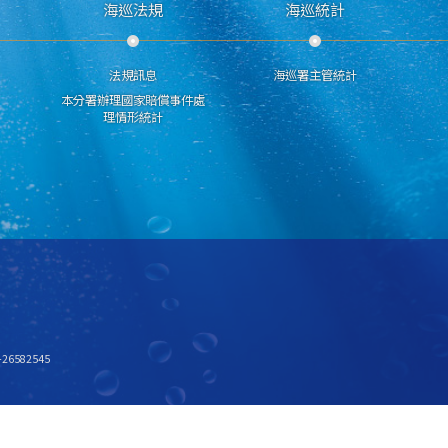
海巡法規
海巡統計
法規訊息
海巡署主管統計
本分署辦理國家賠償事件處
理情形統計
6582545
x768