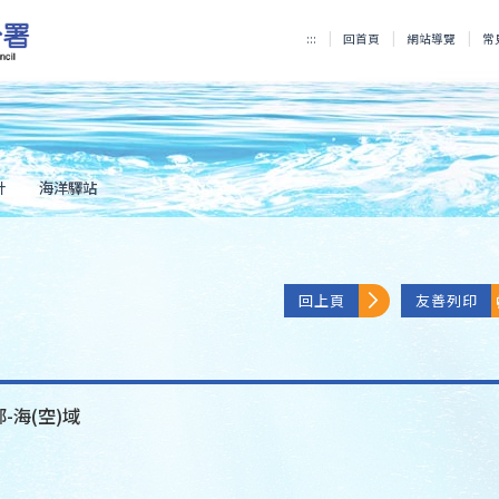
:::
回首頁
網站導覽
常
計
海洋驛站
回上頁
友善列印
-海(空)域