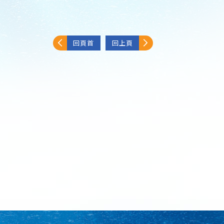
回頁首
回上頁