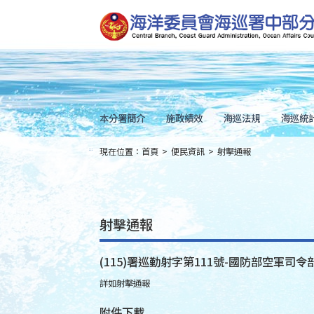
跳
到
主
要
內
容
Skip
to
main
content
本分署簡介
施政績效
海巡法規
海巡統
現在位置：
首頁
>
便民資訊
>
射擊通報
:::
射擊通報
(115)署巡勤射字第111號-國防部空軍司令部
詳如射擊通報
附件下載