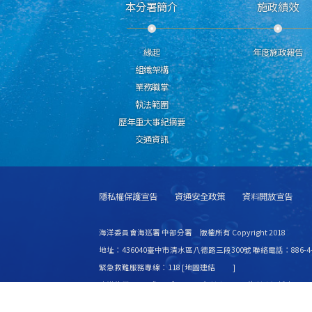
本分署簡介
施政績效
緣起
年度施政報告
組織架構
業務職掌
執法範圍
歷年重大事紀摘要
交通資訊
隱私權保護宣告
資通安全政策
資料開放宣告
海洋委員會海巡署 中部分署 版權所有 Copyright 2018
地址：436040臺中市清水區八德路三段300號 聯絡電話：886-4-2
緊急救難服務專線：118 [
地圖連結
]
建議使用 IE6.0 或 Firefox2.0 以上瀏覽器，最佳瀏覽解析度 1024
更新日期
115年08月06日
瀏覽人次
8443639