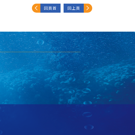
回頁首
回上頁