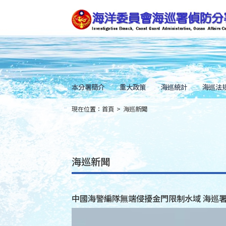
跳
到
主
要
內
容
Skip
to
main
content
本分署簡介
重大政策
海巡統計
海巡法
現在位置：
首頁
>
海巡新聞
:::
海巡新聞
中國海警編隊無端侵擾金門限制水域 海巡