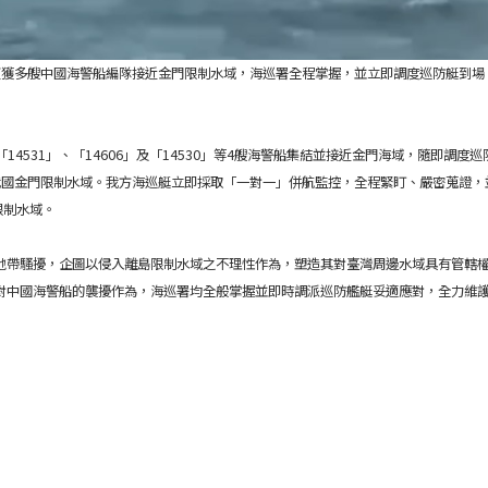
偵獲多艘中國海警船編隊接近金門限制水域，海巡署全程掌握，並立即調度巡防艇到場
「14531」、「14606」及「14530」等4艘海警船集結並接近金門海域，隨即調
我國金門限制水域。我方海巡艇立即採取「一對一」併航監控，全程緊盯、嚴密蒐證，
限制水域。
地帶騷擾，企圖以侵入離島限制水域之不理性作為，塑造其對臺灣周邊水域具有管轄
對中國海警船的襲擾作為，海巡署均全般掌握並即時調派巡防艦艇妥適應對，全力維