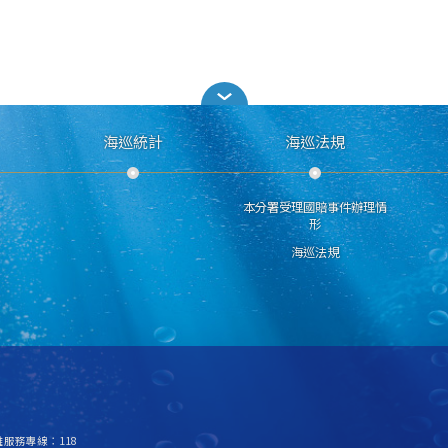
海巡統計
海巡法規
本分署受理國賠事件辦理情
形
海巡法規
救難服務專線：118