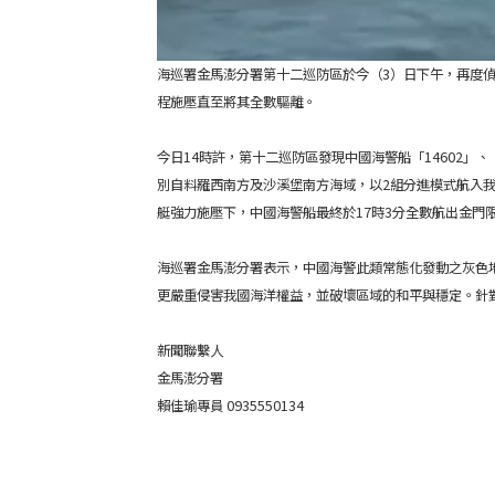
海巡署金馬澎分署第十二巡防區於今（3）日下午，再度
程施壓直至將其全數驅離。
今日14時許，第十二巡防區發現中國海警船「14602」、
別自料羅西南方及沙溪堡南方海域，以2組分進模式航入
艇強力施壓下，中國海警船最終於17時3分全數航出金門
海巡署金馬澎分署表示，中國海警此類常態化發動之灰色
更嚴重侵害我國海洋權益，並破壞區域的和平與穩定。針
新聞聯繫人
金馬澎分署
賴佳瑜專員 0935550134