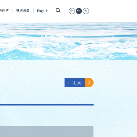
搜
見問答
雙語詞彙
English
小
中
大
尋
回上頁