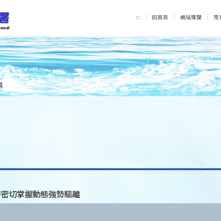
:::
回首頁
網站導覽
常
規
署密切掌握動態強勢驅離