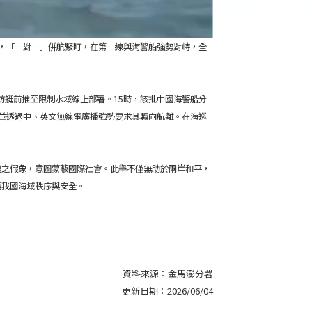
，「一對一」併航緊盯，在第一線與海警船強勢對峙，全
度巡防艇前推至限制水域線上部署。15時，該批中國海警船分
並透過中、英文無線電廣播強勢要求其轉向航離。在海巡
權之假象，意圖蒙蔽國際社會。此舉不僅無助於兩岸和平，
護我國海域秩序與安全。
資料來源：
金馬澎分署
更新日期：
2026/06/04