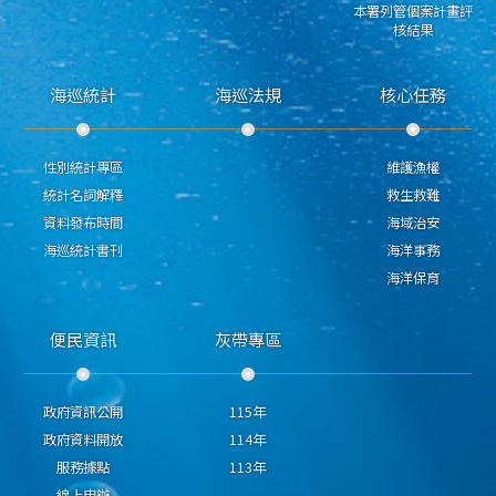
本署列管個案計畫評
核結果
海巡統計
海巡法規
核心任務
性別統計專區
維護漁權
統計名詞解釋
救生救難
資料發布時間
海域治安
海巡統計書刊
海洋事務
海洋保育
便民資訊
灰帶專區
政府資訊公開
115年
政府資料開放
114年
服務據點
113年
線上申辦