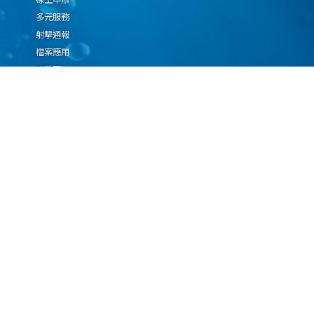
多元服務
射擊通報
檔案應用
廉政園地
生態檢核專區
廠商推薦勤(業)務科技
設(裝)備產品申辦須知
因應國際情勢強化經
濟社會及民生國安韌
性專區
隱私權保護宣告
資通安全政策
資料開放宣告
海洋委員會海巡署版權所有 copyright 2009 海巡報案專線：118
地址：116080台北市文山區興隆路3段296號 電話：(02)2239-9201
本網站支援IE、Firefox及Chrome瀏覽器，最佳瀏覽解析度 1024x768
更新日期
115年08月08日
瀏覽人次
67077178