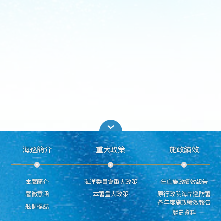
海巡簡介
重大政策
施政績效
本署簡介
海洋委員會重大政策
年度施政績效報告
署徽意涵
本署重大政策
原行政院海岸巡防署
各年度施政績效報告
舷側標誌
歷史資料