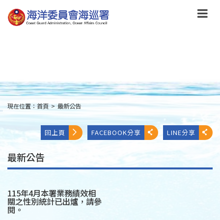
跳
到
主
要
內
容
Skip
to
main
content
現在位置：
首頁
>
最新公告
:::
回上頁
FACEBOOK分享
LINE分享
最新公告
115年4月本署業務績效相
關之性別統計已出爐，請參
閱。