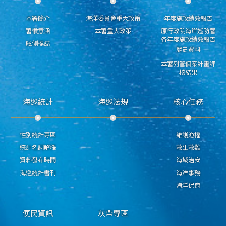
本署簡介
海洋委員會重大政策
年度施政績效報告
署徽意涵
本署重大政策
原行政院海岸巡防署
各年度施政績效報告
舷側標誌
歷史資料
本署列管個案計畫評
核結果
海巡統計
海巡法規
核心任務
性別統計專區
維護漁權
統計名詞解釋
救生救難
資料發布時間
海域治安
海巡統計書刊
海洋事務
海洋保育
便民資訊
灰帶專區