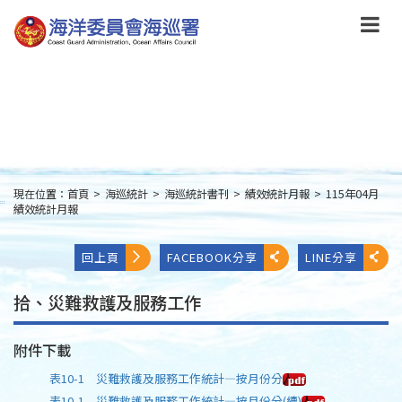
跳
到
主
要
內
容
Skip
to
main
content
現在位置：
首頁
>
海巡統計
>
海巡統計書刊
>
績效統計月報
>
115年04月
:::
績效統計月報
回上頁
FACEBOOK分享
LINE分享
拾、災難救護及服務工作
附件下載
表10-1 災難救護及服務工作統計—按月份分
表10-1 災難救護及服務工作統計—按月份分(續)