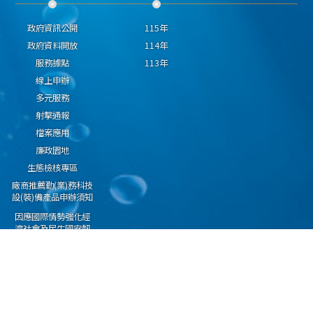
政府資訊公開
115年
政府資料開放
114年
服務據點
113年
線上申辦
多元服務
射擊通報
檔案應用
廉政園地
生態檢核專區
廠商推薦勤(業)務科技
設(裝)備產品申辦須知
因應國際情勢強化經
濟社會及民生國安韌
性專區
隱私權保護宣告
資通安全政策
資料開放宣告