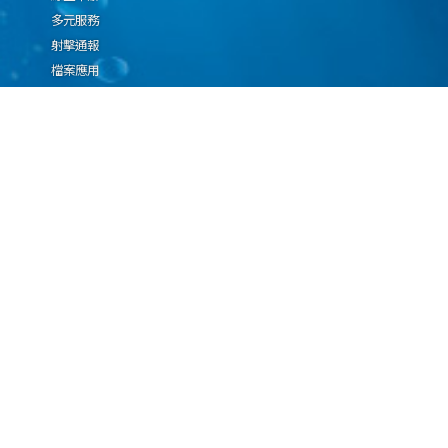
多元服務
射擊通報
檔案應用
廉政園地
生態檢核專區
廠商推薦勤(業)務科技
設(裝)備產品申辦須知
因應國際情勢強化經
濟社會及民生國安韌
性專區
隱私權保護宣告
資通安全政策
資料開放宣告
海洋委員會海巡署版權所有 copyright 2009 海巡報案專線：118
地址：116080台北市文山區興隆路3段296號 電話：(02)2239-9201
本網站支援IE、Firefox及Chrome瀏覽器，最佳瀏覽解析度 1024x768
更新日期
115年08月09日
瀏覽人次
67085660