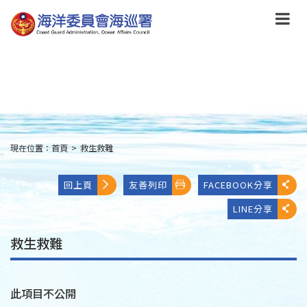
跳
到
主
要
內
容
Skip
to
main
content
現在位置：
首頁
>
救生救難
:::
回上頁
友善列印
FACEBOOK分享
LINE分享
救生救難
此項目不公開