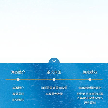
海巡簡介
重大政策
施政績效
本署簡介
海洋委員會重大政策
年度施政績效報告
署徽意涵
本署重大政策
原行政院海岸巡防署
各年度施政績效報告
舷側標誌
歷史資料