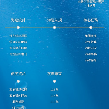
本署列管個案計畫評
核結果
海巡統計
海巡法規
核心任務
性別統計專區
維護漁權
統計名詞解釋
救生救難
資料發布時間
海域治安
海巡統計書刊
海洋事務
海洋保育
便民資訊
灰帶專區
政府資訊公開
115年
政府資料開放
114年
服務據點
113年
線上申辦